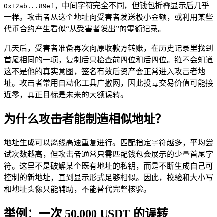
，中间字符完全不同，但钱包折叠显示后几乎
0x12ab...89ef
一样。攻击者从这个地址向受害者发送极小金额，或利用某些
代币合约产生看似“从受害者发出”的零额记录。
几天后，受害者准备再次向原收款方转账，在历史记录里找到
首尾相同的一项，复制后只检查前四位和后四位。链不会知道
这不是他的真实意图，签名有效后资产会正常进入攻击者地
址。攻击者常用自动化工具广撒网，因此投毒交易价值可能接
近零，真正目标是未来的大额误转。
为什么攻击者能制造相似地址？
地址生成可以离线高速重复进行。匹配指定字符越多，平均尝
试次数越高，但攻击者通常只需匹配钱包会展示的少量首尾字
符。这里不是破解某个既有地址的私钥，而是不断生成自己可
控制的新地址，直到显示形式足够相似。因此，校验和大小写
和地址头像只能辅助，不能替代完整核验。
举例：一次 50,000 USDT 的误转