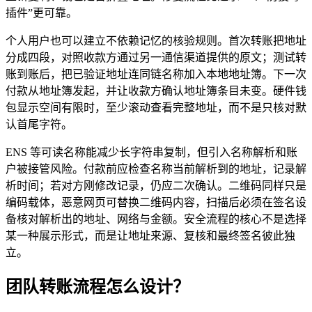
插件”更可靠。
个人用户也可以建立不依赖记忆的核验规则。首次转账把地址
分成四段，对照收款方通过另一通信渠道提供的原文；测试转
账到账后，把已验证地址连同链名称加入本地地址簿。下一次
付款从地址簿发起，并让收款方确认地址簿条目未变。硬件钱
包显示空间有限时，至少滚动查看完整地址，而不是只核对默
认首尾字符。
ENS 等可读名称能减少长字符串复制，但引入名称解析和账
户被接管风险。付款前应检查名称当前解析到的地址，记录解
析时间；若对方刚修改记录，仍应二次确认。二维码同样只是
编码载体，恶意网页可替换二维码内容，扫描后必须在签名设
备核对解析出的地址、网络与金额。安全流程的核心不是选择
某一种展示形式，而是让地址来源、复核和最终签名彼此独
立。
团队转账流程怎么设计？