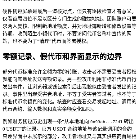
硬件钱包屏幕是最后一道核对点，但只有逐段检查才有意义。
仅看首尾四位不足以区分专门生成的碰撞地址。团队账户可要
求两人复核、限制新地址额度，并对地址簿新增和修改设置等
待期。收到陌生小额代币时，不要访问代币名称中宣传的网
站，也不要为了“清理”代币而签署授权。
零额记录、假代币和界面显示的边界
部分代币标准允许金额为零的转账，攻击者不需要受害者授权
就能向其地址发送零额记录。另一些攻击利用非标准代币自行
发出事件，让浏览器或钱包索引后出现貌似由受害者发出的记
录。事件里出现受害者地址，不等于受害者签过名，也不等于
标准代币余额真的变化。核查时应查看交易发起地址、调用的
代币合约、输入数据和真实余额变化四项。
例如财务钱包历史出现一条“从本地址向
转出
0x93ab...72d1
0 USDT”的记录。官方 USDT 合约地址与该记录调用的合约
只差界面中未展示的部分，攻击者地址又与真实供应商首尾相