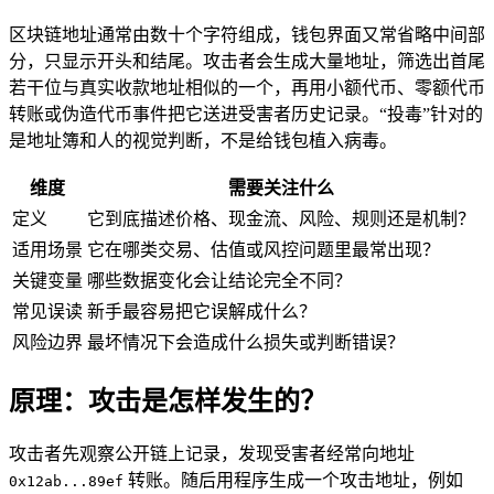
区块链地址通常由数十个字符组成，钱包界面又常省略中间部
分，只显示开头和结尾。攻击者会生成大量地址，筛选出首尾
若干位与真实收款地址相似的一个，再用小额代币、零额代币
转账或伪造代币事件把它送进受害者历史记录。“投毒”针对的
是地址簿和人的视觉判断，不是给钱包植入病毒。
维度
需要关注什么
定义
它到底描述价格、现金流、风险、规则还是机制？
适用场景
它在哪类交易、估值或风控问题里最常出现？
关键变量
哪些数据变化会让结论完全不同？
常见误读
新手最容易把它误解成什么？
风险边界
最坏情况下会造成什么损失或判断错误？
原理：攻击是怎样发生的？
攻击者先观察公开链上记录，发现受害者经常向地址
转账。随后用程序生成一个攻击地址，例如
0x12ab...89ef