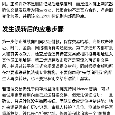
同。正确判断不是删除记录后继续复制，而是进入链上浏览器
确认交易发送者为陌生地址、代币合约不是官方合约、净余额
变化为零，并把该攻击地址标记到内部风险库。
发生误转后的应急步骤
第一步停止继续向相同地址付款，保存交易哈希、完整攻击地
址、时间、金额、网络和所有沟通记录。第二步通知内部审批
人和真实收款方，检查是否还有待签交易或相同投毒地址进入
其他员工地址簿。第三步追踪攻击资产是否流入可识别交易
所，并通过该平台正式合规渠道提交材料；同时根据金额和所
在地要求联系执法或专业机构。不要向声称“先付追回费”的陌
生人再次转账，也不要把私钥交给所谓链上黑客。
若错误交易仍处于内存池且所用链支持同 Nonce 替换，可以
尝试用更高费用向自己发送替换交易，但无法保证成功；一旦
确认，普通转账没有撤回按钮。团队复盘应定位控制缺陷：地
址来源是否来自历史记录、审批人核验了几位、测试款后是否
重新复制、钱包是否折叠地址。修复流程比追求一个“防投毒