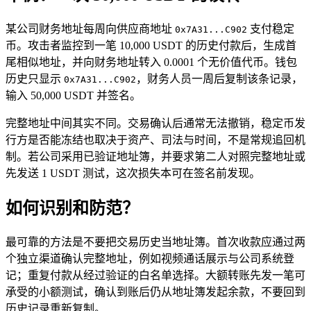
某公司财务地址每周向供应商地址
支付稳定
0x7A31...C902
币。攻击者监控到一笔 10,000 USDT 的历史付款后，生成首
尾相似地址，并向财务地址转入 0.0001 个无价值代币。钱包
历史只显示
，财务人员一周后复制该条记录，
0x7A31...C902
输入 50,000 USDT 并签名。
完整地址中间其实不同。交易确认后通常无法撤销，稳定币发
行方是否能冻结也取决于资产、司法与时间，不是常规追回机
制。若公司采用已验证地址簿，并要求第二人对照完整地址或
先发送 1 USDT 测试，这次损失本可在签名前发现。
如何识别和防范？
最可靠的方法是不要把交易历史当地址簿。首次收款应通过两
个独立渠道确认完整地址，例如视频通话展示与公司系统登
记；重复付款从经过验证的白名单选择。大额转账先发一笔可
承受的小额测试，确认到账后仍从地址簿发起余款，不要回到
历史记录重新复制。