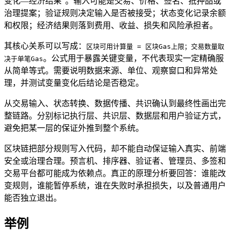
变化—经济结果”。输入可能是交易、价格、签名、抵押品或
治理提案；验证规则决定输入是否被接受；状态变化记录余额
和权限；经济结果则落到费用、收益、损失和风险承担者。
其核心关系可以写成：
区块可用计算量 = 区块Gas上限；交易数量取
。公式用于暴露关键变量，不代表现实一定精确服
决于单笔Gas
从简单等式。需要说明数据来源、单位、观察窗口和异常处
理，并测试变量变化后结论是否稳定。
从交易输入、状态转换、数据传播、共识确认到最终性画出完
整链路。分别标记执行层、共识层、数据层和用户验证方式，
避免把某一层的保证外推到整个系统。
区块链把部分规则写入代码，却不能自动保证输入真实、前端
安全或治理合理。预言机、排序器、验证者、管理员、多签和
交易平台都可能成为依赖点。真正的原理分析要回答：谁能改
变规则，谁能暂停系统，谁在失败时承担损失，以及普通用户
能否独立退出。
举例