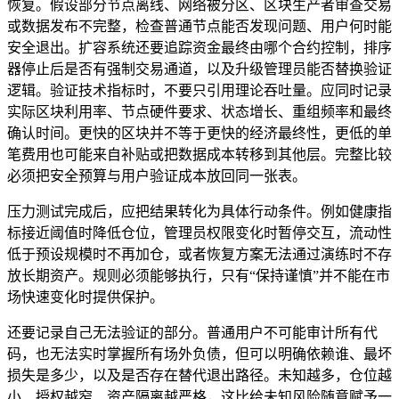
恢复。假设部分节点离线、网络被分区、区块生产者审查交易
或数据发布不完整，检查普通节点能否发现问题、用户何时能
安全退出。扩容系统还要追踪资金最终由哪个合约控制，排序
器停止后是否有强制交易通道，以及升级管理员能否替换验证
逻辑。验证技术指标时，不要只引用理论吞吐量。应同时记录
实际区块利用率、节点硬件要求、状态增长、重组频率和最终
确认时间。更快的区块并不等于更快的经济最终性，更低的单
笔费用也可能来自补贴或把数据成本转移到其他层。完整比较
必须把安全预算与用户验证成本放回同一张表。
压力测试完成后，应把结果转化为具体行动条件。例如健康指
标接近阈值时降低仓位，管理员权限变化时暂停交互，流动性
低于预设规模时不再加仓，或者恢复方案无法通过演练时不存
放长期资产。规则必须能够执行，只有“保持谨慎”并不能在市
场快速变化时提供保护。
还要记录自己无法验证的部分。普通用户不可能审计所有代
码，也无法实时掌握所有场外负债，但可以明确依赖谁、最坏
损失是多少，以及是否存在替代退出路径。未知越多，仓位越
小、授权越窄、资产隔离越严格，这比给未知风险随意赋予一