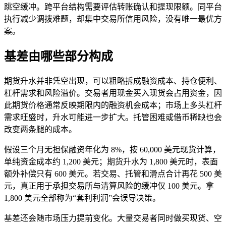
跳空缓冲。跨平台结构需要评估转账确认和提现限额。同平台
执行减少调拨难题，却集中交易所信用风险，没有唯一最优方
案。
基差由哪些部分构成
期货升水并非凭空出现，可以粗略拆成融资成本、持仓便利、
杠杆需求和风险溢价。交易者用现金买入现货会占用资金，因
此期货价格通常反映期限内的融资机会成本；市场上多头杠杆
需求旺盛时，升水可能进一步扩大。托管困难或借币稀缺也会
改变两条腿的成本。
假设三个月无担保融资年化为 8%，按 60,000 美元现货计算，
单纯资金成本约 1,200 美元；期货升水为 1,800 美元时，表面
额外补偿只有 600 美元。若交易、托管和滑点合计再花 500 美
元，真正用于承担交易所与清算风险的缓冲仅 100 美元。拿
1,800 美元全部称为“套利利润”会误导决策。
基差还会随市场压力提前变化。大量交易者同时做买现货、空