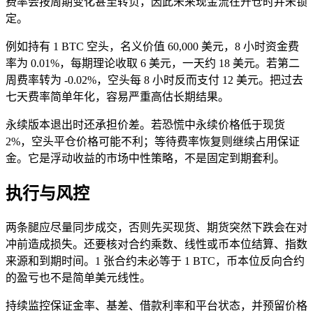
费率会按周期变化甚至转负，因此未来现金流在开仓时并未锁
定。
例如持有 1 BTC 空头，名义价值 60,000 美元，8 小时资金费
率为 0.01%，每期理论收取 6 美元，一天约 18 美元。若第二
周费率转为 -0.02%，空头每 8 小时反而支付 12 美元。把过去
七天费率简单年化，容易严重高估长期结果。
永续版本退出时还承担价差。若恐慌中永续价格低于现货
2%，空头平仓价格可能不利；等待费率恢复则继续占用保证
金。它是浮动收益的市场中性策略，不是固定到期套利。
执行与风控
两条腿应尽量同步成交，否则先买现货、期货突然下跌会在对
冲前造成损失。还要核对合约乘数、线性或币本位结算、指数
来源和到期时间。1 张合约未必等于 1 BTC，币本位反向合约
的盈亏也不是简单美元线性。
持续监控保证金率、基差、借款利率和平台状态，并预留价格