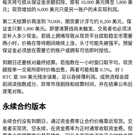
每天将亏损从保证金余额扣除，原有 10,000 美元降至 5,800 美
元；现货增加的 6,000 美元只是另一账户的未实现利润。
第二天结算价再涨到 70,000，期货累计浮亏约 8,200 美元，保
证金只剩 1,800 美元。即便清算线尚未触发，交易者也必须决
定补入多少现金。若链上拥堵导致从现货平台提取稳定币需要
两小时，价格在等待期间继续上涨，头寸可能先被强平。预留
保证金必须放在需要它的账户或拥有可信即时授信。
到期日还要核对最终结算。若指数在一小时窗口取平均，现货
腿按单一交易所即时价格出售，两者可能相差 0.5%。对 1
BTC 是 300 美元残余误差，足以吞掉薄利润。成熟流程会提
前阅读指数成分、异常市场剔除和结算时间，并在结果公布后
逐笔对账。
永续合约版本
永续合约没有到期日，通过资金费率让合约价格靠近现货。交
易者买现货、空永续，在资金费率为正时通常收取资金费。但