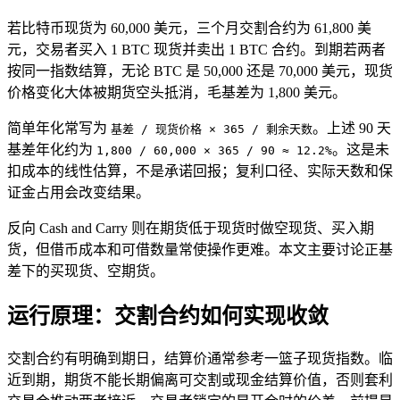
若比特币现货为 60,000 美元，三个月交割合约为 61,800 美
元，交易者买入 1 BTC 现货并卖出 1 BTC 合约。到期若两者
按同一指数结算，无论 BTC 是 50,000 还是 70,000 美元，现货
价格变化大体被期货空头抵消，毛基差为 1,800 美元。
简单年化常写为
。上述 90 天
基差 / 现货价格 × 365 / 剩余天数
基差年化约为
。这是未
1,800 / 60,000 × 365 / 90 ≈ 12.2%
扣成本的线性估算，不是承诺回报；复利口径、实际天数和保
证金占用会改变结果。
反向 Cash and Carry 则在期货低于现货时做空现货、买入期
货，但借币成本和可借数量常使操作更难。本文主要讨论正基
差下的买现货、空期货。
运行原理：交割合约如何实现收敛
交割合约有明确到期日，结算价通常参考一篮子现货指数。临
近到期，期货不能长期偏离可交割或现金结算价值，否则套利