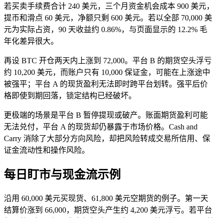
若买卖手续费合计 240 美元，三个月资金机会成本 900 美元，
提币和滑点 60 美元，净额只剩 600 美元。若以全部 70,000 美
元为实际占资，90 天收益约 0.86%，与页面显示的 12.2% 毛
年化差异很大。
再设 BTC 开仓两天内上涨到 72,000。平台 B 的期货空头浮亏
约 10,200 美元，而账户只有 10,000 保证金，可能在上涨途中
被强平；平台 A 的现货盈利无法即时跨平台划转。强平后价
格即使到期回落，锁定结构已经破坏。
更极端的场景是平台 B 暂停提现或破产。账面期货盈利可能
无法兑付，平台 A 的现货却仍暴露于市场价格。Cash and
Carry 消除了大部分方向风险，却把风险转成交易所信用、保
证金流动性和操作风险。
每日盯市与现金流示例
沿用 60,000 美元买现货、61,800 美元空期货的例子。第一天
结算价涨到 66,000，期货空头产生约 4,200 美元浮亏。若平台