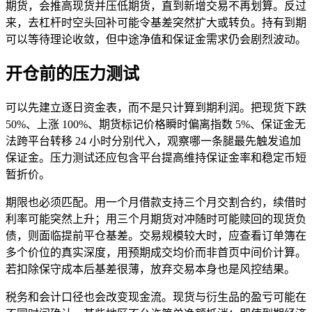
期货，会推高现货并压低期货，直到新增交易不再划算。反过
来，去杠杆时空头回补可能令基差突然扩大或转负。持有到期
可以等待理论收敛，但中途净值和保证金需求仍会剧烈波动。
开仓前的压力测试
可以先建立逐日资金表，而不是只计算到期利润。把现货下跌
50%、上涨 100%、期货标记价格瞬时偏离指数 5%、保证金无
法跨平台转移 24 小时分别代入，观察哪一条腿最先触发追加
保证金。压力测试还应包含平台提高维持保证金率和稳定币短
暂折价。
期限也必须匹配。用一个月借款支持三个月交割合约，续借时
利率可能突然上升；用三个月期货对冲随时可能赎回的现货负
债，则面临提前平仓基差。交易规模较大时，应查看订单簿在
多个价位的真实深度，用预期成交均价而非首页中间价计算。
若扣除保守成本后基差很薄，放弃交易本身也是风控结果。
税务和会计口径也会改变现金流。现货与衍生品的盈亏可能在