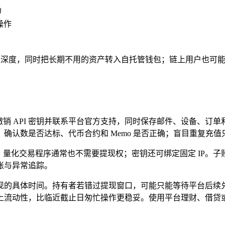
场
操作
取深度，同时把长期不用的资产转入自托管钱包；链上用户也可能
撤销 API 密钥并联系平台官方支持，同时保存邮件、设备、订
确认数是否达标、代币合约和 Memo 是否正确；盲目重复充值
权，量化交易程序通常也不需要提现权；密钥还可绑定固定 IP。
账与异常追踪。
现的具体时间。持有者若错过提现窗口，可能只能等待平台后续
上流动性，比临近截止日匆忙操作更稳妥。使用平台理财、借贷