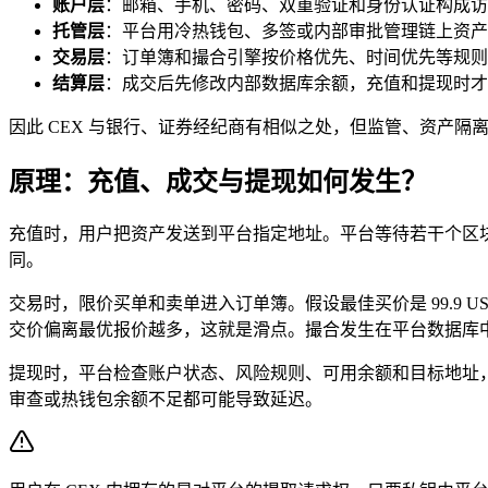
账户层
：邮箱、手机、密码、双重验证和身份认证构成访
托管层
：平台用冷热钱包、多签或内部审批管理链上资产
交易层
：订单簿和撮合引擎按价格优先、时间优先等规则
结算层
：成交后先修改内部数据库余额，充值和提现时才
因此 CEX 与银行、证券经纪商有相似之处，但监管、资产
原理：充值、成交与提现如何发生？
充值时，用户把资产发送到平台指定地址。平台等待若干个区
同。
交易时，限价买单和卖单进入订单簿。假设最佳买价是 99.9 US
交价偏离最优报价越多，这就是滑点。撮合发生在平台数据库中
提现时，平台检查账户状态、风险规则、可用余额和目标地址
审查或热钱包余额不足都可能导致延迟。