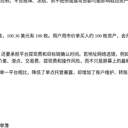
平台控制，平台故障、冻结、资不抵债或遭攻击都可能影响取回资
 枚，100.30 美元有 100 枚。用户用市价单买入约 100 枚资产，会先
后立刻提币，还要承担平台提现费和目标链确认时间。若地址网络选错
价差、滑点、交易费、提现费和操作风险，而不只是屏幕上的最
全部放在单一平台相比，降低了单点托管暴露，却增加了账户维护、
订单簿