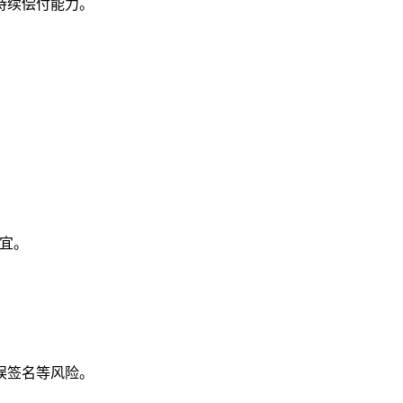
持续偿付能力。
便宜。
误签名等风险。