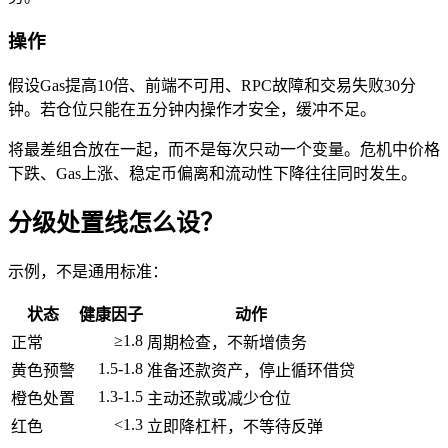
操作
假设Gas提高10倍、前端不可用、RPC故障和交易失败30分
钟。若仓位只能在五分钟内操作才安全，缓冲不足。
将最差组合放在一起，而不是每次只动一个变量。危机中价格
下跌、Gas上涨、稳定币偏离和流动性下降往往同时发生。
分级处置线怎么设？
示例，不是通用标准：
状态
健康因子
动作
≥1.8
正常
周期检查，不新增债务
1.5-1.8
黄色预警
准备还款资产，停止循环借贷
1.3-1.5
橙色处置
主动还款或减少仓位
<1.3
红色
立即降杠杆，不等待反弹