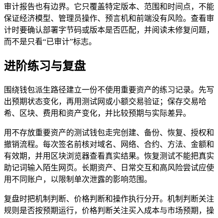
审计报告也有边界。它只覆盖特定版本、范围和时间点，不能
保证经济模型、管理员操作、预言机和前端没有风险。查看审
计时要确认部署字节码或版本是否匹配，并阅读未修复问题，
而不是只看“已审计”标志。
进阶练习与复盘
围绕钱包派生路径建立一份不使用重要资产的练习记录。先写
出预期状态变化，再用测试网或小额交易验证；保存交易哈
希、区块、费用和资产变化，并比较预期与实际差异。
用不存放重要资产的测试钱包走完创建、备份、恢复、授权和
撤销流程。每次签名前核对域名、网络、合约、方法、金额和
有效期，并用区块浏览器查看真实结果。恢复测试不能把真实
助记词输入陌生网页。长期资产、日常交互和高风险尝试应使
用不同账户，以限制单次泄露的影响范围。
复盘时把机制判断、价格判断和操作执行分开。机制判断关注
规则是否按预期运行，价格判断关注买入成本与市场预期，操