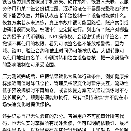
钱包压力测试要假设手机丢失、硬件损坏、恢复人失联、云服
务停用和某个签名份额泄露。逐项验证在不暴露完整秘密的情
况下能否恢复，并确认攻击者单独控制一个设备时能做什么。
恢复方案若从未演练，真正事故中很可能因路径、账户索引或
密码错误而失败。权限审计应定期进行。列出每个账户对哪些
合约授予了代币额度、NFT操作权、会话密钥或订单签名，并
撤销不再使用的权限。看到可读签名也不能放松警惕，因为
域、链ID、验证合约和截止时间仍可能被伪造。大额转账可
以使用地址白名单、小额试转和独立设备复核，把一次误操作
的影响限制在可承受范围。
压力测试完成后，应把结果转化为具体行动条件。例如健康指
标接近阈值时降低仓位，管理员权限变化时暂停交互，流动性
低于预设规模时不再加仓，或者恢复方案无法通过演练时不存
放长期资产。规则必须能够执行，只有“保持谨慎”并不能在市
场快速变化时提供保护。
还要记录自己无法验证的部分。普通用户不可能审计所有代
码，也无法实时掌握所有场外负债，但可以明确依赖谁、最坏
损失是多少，以及是否存在替代退出路径。未知越多，仓位越