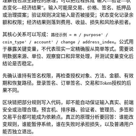
理解钱包派生路径的原理，可以把过程拆成“输入—验证—状
态变化—经济结果”。输入可能是交易、价格、签名、抵押品
或治理提案；验证规则决定输入是否被接受；状态变化记录余
额和权限；经济结果则落到费用、收益、损失和风险承担者。
其核心关系可以写成：
路径示例 = m / purpose' /
。公式用
coin_type' / account' / change / address_index
于暴露关键变量，不代表现实一定精确服从简单等式。需要说
明数据来源、单位、观察窗口和异常处理，并测试变量变化后
结论是否稳定。
先确认谁持有签名权限，再检查授权对象、方法、金额、有效
期和恢复路径。登录签名、订单签名、交易和Token授权的后
果不同。
区块链把部分规则写入代码，却不能自动保证输入真实、前端
安全或治理合理。预言机、排序器、验证者、管理员、多签和
交易平台都可能成为依赖点。真正的原理分析要回答：谁能改
变规则，谁能暂停系统，谁在失败时承担损失，以及普通用户
能否独立退出。