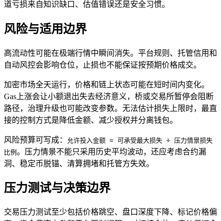
道亏损来自知识缺口、估值错误还是安全习惯。
风险与适用边界
高流动性可能在极端行情中瞬间消失。平台规则、托管信用和
自动风控会影响仓位，止损也不能保证按预期价格成交。
加密市场全天运行，价格和链上状态可能在短时间内变化。
Gas上涨会让小额退出失去经济意义，桥或交易所暂停会阻断
路径，治理升级也可能改变参数。无法估计损失上限时，最直
接的控制方式是降低金额、减少授权并分离钱包。
风险预算可写成：
允许投入金额 = 可承受最大损失 ÷ 压力情景损失
。压力情景不能只采用历史平均波动，还应考虑合约漏
比例
洞、稳定币脱锚、清算拥堵和托管方失效。
压力测试与决策边界
交易压力测试至少包括价格跳空、盘口深度下降、标记价格偏