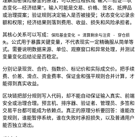
理解加密保险基金的原理，可以把过程拆成“输入—验证—状
态变化—经济结果”。输入可能是交易、价格、签名、抵押品
或治理提案；验证规则决定输入是否被接受；状态变化记录余
额和权限；经济结果则落到费用、收益、损失和风险承担者。
其核心关系可以写成：
保险基金变化 = 清算剩余与注资 - 穿仓损
。公式用于暴露关键变量，不代表现实一定精确服从简单等
失
式。需要说明数据来源、单位、观察窗口和异常处理，并测试
变量变化后结论是否稳定。
分别记录现货、合约、指数价、标记价和实际成交价。把手续
费、价差、滑点、资金费率、保证金和强平规则合并计算，才
能得到真实收益。
区块链把部分规则写入代码，却不能自动保证输入真实、前端
安全或治理合理。预言机、排序器、验证者、管理员、多签和
交易平台都可能成为依赖点。真正的原理分析要回答：谁能改
变规则，谁能暂停系统，谁在失败时承担损失，以及普通用户
能否独立退出。