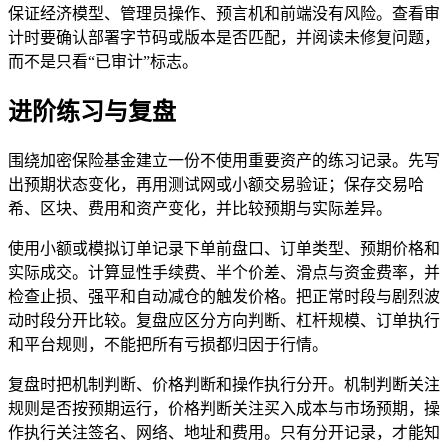
保证经济模型、管理员操作、预言机和前端没有风险。查看审
计时要确认部署字节码或版本是否匹配，并阅读未修复问题，
而不是只看“已审计”标志。
进阶练习与复盘
围绕加密保险基金建立一份不使用重要资产的练习记录。先写
出预期状态变化，再用测试网或小额交易验证；保存交易哈
希、区块、费用和资产变化，并比较预期与实际差异。
使用小额或模拟订单记录下单前盘口、订单类型、预期价格和
实际成交。计算显性手续费、半个价差、滑点与资金费率，并
检查止损、强平和自动减仓的触发价格。把正常时段与剧烈波
动时段分开比较。复盘应区分方向判断、杠杆规模、订单执行
和平台规则，不能把所有亏损都归因于行情。
复盘时把机制判断、价格判断和操作执行分开。机制判断关注
规则是否按预期运行，价格判断关注买入成本与市场预期，操
作执行关注签名、网络、地址和费用。只有分开记录，才能知