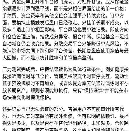
离、资金费率上升和平台限制提现。对杠杆仓位，应从保证金
余额逐步计算到强平线，而不是只相信界面给出的单一价格；
手续费、资金费率和其他仓位会让强平点持续变化。订单方
面，要模拟止损触发后盘口已经移走、只挂单长期不成交，以
及多个退出订单相互影响。平台风险也要单独记录。即使方向
和仓位管理正确，指数成分异常、撮合中断、保险基金不足或
自动减仓仍会改变结果。分散交易平台只能降低单点风险，不
能消除市场共同下跌和跨平台价差。长期复盘应使用净值与最
大回撤，而不是只统计胜率和单笔最高盈利。
压力测试完成后，应把结果转化为具体行动条件。例如健康指
标接近阈值时降低仓位，管理员权限变化时暂停交互，流动性
低于预设规模时不再加仓，或者恢复方案无法通过演练时不存
放长期资产。规则必须能够执行，只有“保持谨慎”并不能在市
场快速变化时提供保护。
还要记录自己无法验证的部分。普通用户不可能审计所有代
码，也无法实时掌握所有场外负债，但可以明确依赖谁、最坏
损失是多少，以及是否存在替代退出路径。未知越多，仓位越
小、授权越窄、资产隔离越严格，这比给未知风险随意赋予一