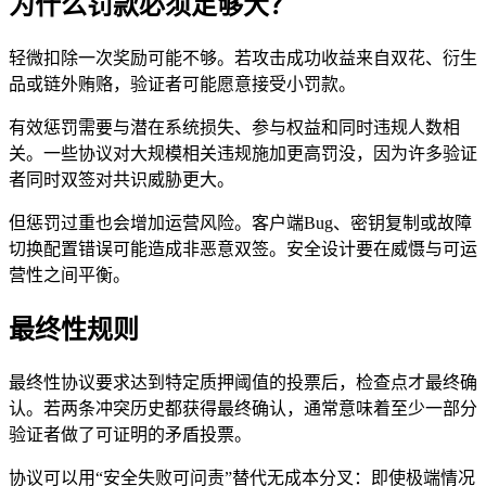
为什么罚款必须足够大？
轻微扣除一次奖励可能不够。若攻击成功收益来自双花、衍生
品或链外贿赂，验证者可能愿意接受小罚款。
有效惩罚需要与潜在系统损失、参与权益和同时违规人数相
关。一些协议对大规模相关违规施加更高罚没，因为许多验证
者同时双签对共识威胁更大。
但惩罚过重也会增加运营风险。客户端Bug、密钥复制或故障
切换配置错误可能造成非恶意双签。安全设计要在威慑与可运
营性之间平衡。
最终性规则
最终性协议要求达到特定质押阈值的投票后，检查点才最终确
认。若两条冲突历史都获得最终确认，通常意味着至少一部分
验证者做了可证明的矛盾投票。
协议可以用“安全失败可问责”替代无成本分叉：即使极端情况