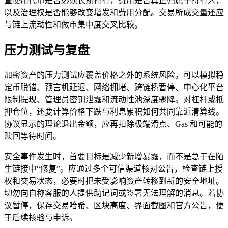
查使用代币是否必须长期持有，费用是否真正归属于持有人，
以及治理权是否能够改变增发和费用分配。交易所成交量还应
与链上流动性和做市集中度交叉比较。
压力测试与复盘
加密资产的压力测试应覆盖价格之外的系统风险。可以模拟稳
定币脱锚、预言机延迟、网络拥堵、跨链桥暂停、中心化平台
限制提现、管理员密钥泄露和流动性池深度骤降。对杠杆或抵
押仓位，还要计算价格下跌与利息累积如何共同靠近清算线。
协议显示的理论退出金额，应再扣除极端滑点、Gas 和可能的
赎回等待时间。
安全事件发生时，首要目标是减少新增暴露，而不是急于在陌
生链接中“修复”。应通过多个可信渠道核对公告，检查链上授
权和交易状态，必要时把未受影响资产转移到新的安全地址。
切勿向自称客服的人提供助记词或签署无法理解的消息。若协
议暂停，保存交易哈希、区块高度、界面截图和官方公告，便
于后续核验与申诉。