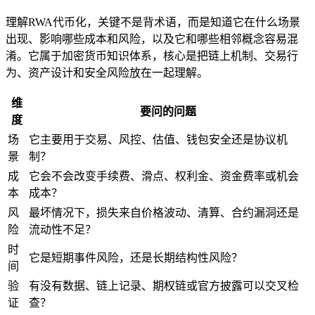
理解RWA代币化，关键不是背术语，而是知道它在什么场景
出现、影响哪些成本和风险，以及它和哪些相邻概念容易混
淆。它属于加密货币知识体系，核心是把链上机制、交易行
为、资产设计和安全风险放在一起理解。
维
要问的问题
度
场
它主要用于交易、风控、估值、钱包安全还是协议机
景
制？
成
它会不会改变手续费、滑点、权利金、资金费率或机会
本
成本？
风
最坏情况下，损失来自价格波动、清算、合约漏洞还是
险
流动性
不足？
时
它是短期事件风险，还是长期结构性风险？
间
验
有没有数据、链上记录、期权链或官方披露可以交叉检
证
查？