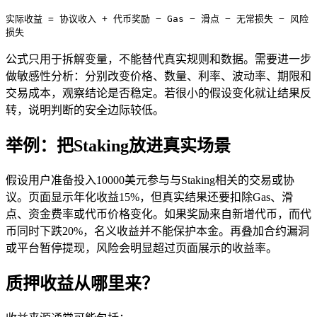
实际收益 = 协议收入 + 代币奖励 − Gas − 滑点 − 无常损失 − 风险
损失
公式只用于拆解变量，不能替代真实规则和数据。需要进一步
做敏感性分析：分别改变价格、数量、利率、波动率、期限和
交易成本，观察结论是否稳定。若很小的假设变化就让结果反
转，说明判断的安全边际较低。
举例：把Staking放进真实场景
假设用户准备投入10000美元参与与Staking相关的交易或协
议。页面显示年化收益15%，但真实结果还要扣除Gas、滑
点、资金费率或代币价格变化。如果奖励来自新增代币，而代
币同时下跌20%，名义收益并不能保护本金。再叠加合约漏洞
或平台暂停提现，风险会明显超过页面展示的收益率。
质押收益从哪里来？