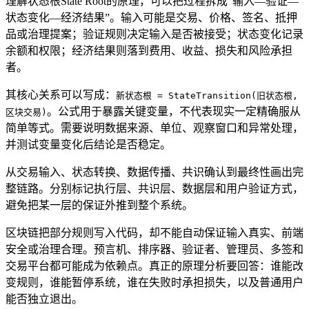
理解状态根State Root的原理，可以把过程拆成“输入—验证—
状态变化—经济结果”。输入可能是交易、价格、签名、抵押
品或治理提案；验证规则决定输入是否被接受；状态变化记录
余额和权限；经济结果则落到费用、收益、损失和风险承担
者。
其核心关系可以写成：
新状态根 = StateTransition(旧状态根,
。公式用于暴露关键变量，不代表现实一定精确服从
区块交易)
简单等式。需要说明数据来源、单位、观察窗口和异常处理，
并测试变量变化后结论是否稳定。
从交易输入、状态转换、数据传播、共识确认到最终性画出完
整链路。分别标记执行层、共识层、数据层和用户验证方式，
避免把某一层的保证外推到整个系统。
区块链把部分规则写入代码，却不能自动保证输入真实、前端
安全或治理合理。预言机、排序器、验证者、管理员、多签和
交易平台都可能成为依赖点。真正的原理分析要回答：谁能改
变规则，谁能暂停系统，谁在失败时承担损失，以及普通用户
能否独立退出。