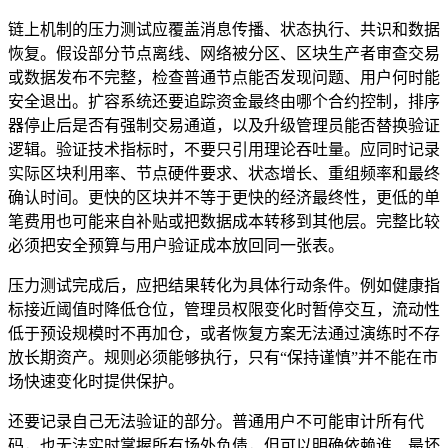
链上机制的压力测试应覆盖消息传播、状态执行、共识和数据
恢复。假设部分节点离线、网络被分区、区块生产者审查交易
或数据发布不完整，检查普通节点能否发现问题、用户何时能
安全退出。扩容系统还要追踪资金最终由哪个合约控制，排序
器停止后是否有强制交易通道，以及升级管理员能否替换验证
逻辑。验证技术指标时，不要只引用理论吞吐量。应同时记录
实际区块利用率、节点硬件要求、状态增长、重组频率和最终
确认时间。更快的区块并不等于更快的经济最终性，更低的单
笔费用也可能来自补贴或把数据成本转移到其他层。完整比较
必须把安全预算与用户验证成本放回同一张表。
压力测试完成后，应把结果转化为具体行动条件。例如健康指
标接近阈值时降低仓位，管理员权限变化时暂停交互，流动性
低于预设规模时不再加仓，或者恢复方案无法通过演练时不存
放长期资产。规则必须能够执行，只有“保持谨慎”并不能在市
场快速变化时提供保护。
还要记录自己无法验证的部分。普通用户不可能审计所有代
码，也无法实时掌握所有场外负债，但可以明确依赖谁、最坏