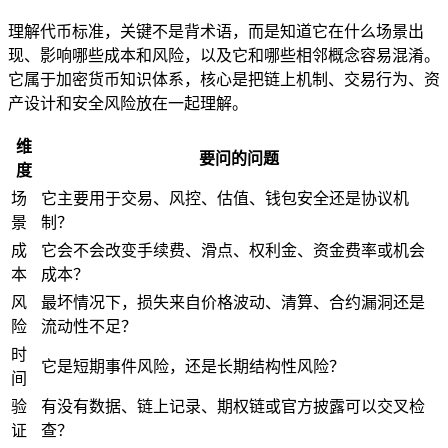
理解代币标准，关键不是背术语，而是知道它在什么场景出
现、影响哪些成本和风险，以及它和哪些相邻概念容易混淆。
它属于加密货币知识体系，核心是把链上机制、交易行为、资
产设计和安全风险放在一起理解。
维
要问的问题
度
场
它主要用于交易、风控、估值、钱包安全还是协议机
景
制？
成
它会不会改变手续费、滑点、权利金、资金费率或机会
本
成本？
风
最坏情况下，损失来自价格波动、清算、合约漏洞还是
险
流动性
不足？
时
它是短期事件风险，还是长期结构性风险？
间
验
有没有数据、链上记录、期权链或官方披露可以交叉检
证
查？