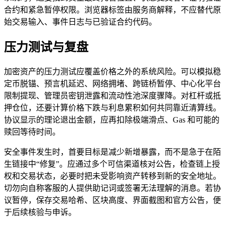
合约和紧急暂停权限。浏览器标签由服务商解释，不应替代原
始交易输入、事件日志与已验证合约代码。
压力测试与复盘
加密资产的压力测试应覆盖价格之外的系统风险。可以模拟稳
定币脱锚、预言机延迟、网络拥堵、跨链桥暂停、中心化平台
限制提现、管理员密钥泄露和流动性池深度骤降。对杠杆或抵
押仓位，还要计算价格下跌与利息累积如何共同靠近清算线。
协议显示的理论退出金额，应再扣除极端滑点、Gas 和可能的
赎回等待时间。
安全事件发生时，首要目标是减少新增暴露，而不是急于在陌
生链接中“修复”。应通过多个可信渠道核对公告，检查链上授
权和交易状态，必要时把未受影响资产转移到新的安全地址。
切勿向自称客服的人提供助记词或签署无法理解的消息。若协
议暂停，保存交易哈希、区块高度、界面截图和官方公告，便
于后续核验与申诉。