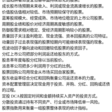
价值陷阱
看似便宜但基本面持续恶化的股票。
成长股
市场预期未来收入、利润或现金流高速增长的股票。
价值股
估值相对较低、市场预期较保守的股票。
蓝筹股
规模大、经营成熟、市场地位稳定的上市公司股票。
周期股
业绩和股价对经济周期高度敏感的股票。
防御股
需求相对稳定、受经济周期影响较小的股票。
质量因子
关注盈利稳定、现金流强、资本回报高的公司特征。
动量因子
过去表现强的股票短期内可能继续表现强的现象。
低波动因子
偏向波动和回撤较低股票的投资因子。
分红
上市公司把部分利润返还给股东的方式。
股息率
年度每股分红除以当前股价。
派息率
公司把多少利润用于分红的比例。
股票回购
公司用现金从市场买回自家股票。
股东收益率
综合分红和回购衡量公司返还资本的力度。
资本配置
管理层决定现金用于投资、并购、分红、回购或还债
的过程。
定投 DCA
按固定时间和金额持续买入资产的投资方式。
分散投资
通过持有不同资产、行业或市场降低单一风险。
股票指数
用来衡量一组股票整体表现的统计指标。