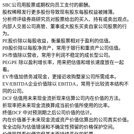
SBC
公司用股票或期权向员工支付的薪酬。
股权稀释
发行更多股份导致现有股东每股权益被摊薄。
分析师评级
券商研究员对股票给出的买入、持有或卖出观点。
内部人交易
公司高管、董事或大股东买卖自家公司股票的行
为。
PE
股价除以每股收益，衡量股票相对于盈利的估值。
PB
股价除以每股净资产，常用于银行和重资产公司估值。
PS
市值除以营收，常用于利润不稳定的成长型公司。
PEG
PE 除以盈利增长率，用来把估值和增长速度放在一起
看。
EV
市值加债务减现金，更接近收购整家公司所需成本。
EV/EBITDA
企业价值除以 EBITDA，常用于比较资本结构不
同的公司。
DCF 估值
用未来现金流折现来估算公司内在价值的方法。
折现率
把未来现金流换算成当前价值所使用的比率。
终值
DCF 中对预测期之后公司价值的估计。
内在价值
基于未来现金流或资产价值估算出的公司真实价值。
安全边际
为估值错误和不确定性预留的价格保护空间。