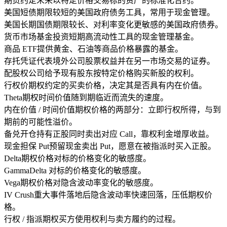
期货
约定未来以特定价格交易标的资产的标准化合约。
美国短债
期限较短的美国政府债务工具，常用于现金管理。
美国长期国债
期限较长、对利率变化更敏感的美国政府债券。
货币市场基金
投资短期高流动性工具的现金管理基金。
商品 ETF
提供黄金、石油等商品价格暴露的基金。
存托凭证
代表境外公司股票权益并在另一市场交易的证券。
配股权
公司给予现有股东按特定价格购买新股的权利。
行权价
期权约定的买卖价格，决定其是否具有内在价值。
Theta
期权时间价值随到期临近而流失的速度。
内在价值 / 时间价值
期权价格的两部分：立即行权所得，与到
期前的可能性溢价。
备兑开仓
持有正股同时卖出对应 Call，靠权利金增厚收益。
现金担保 Put
预留现金卖出 Put，愿意在被指派时买入正股。
Delta
期权价格对标的价格变化的敏感度。
Gamma
Delta 对标的价格变化的敏感度。
Vega
期权价格对隐含波动率变化的敏感度。
IV Crush
重大事件落地后隐含波动率快速回落，压低期权价
格。
行权 / 指派
期权买方使用权利与卖方履约的过程。