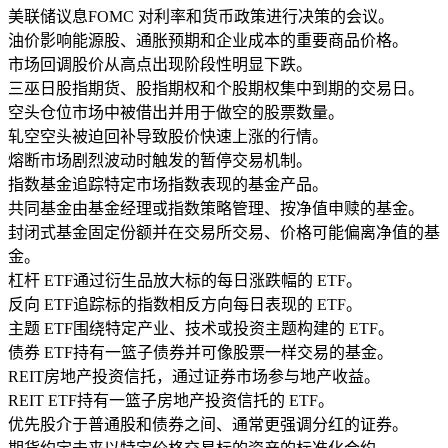
美联储议息
FOMC 对利率和货币政策进行决策的会议。
油价
影响能源股、通胀预期和企业成本的重要商品价格。
市场回调
股价从高点出现阶段性明显下跌。
三巫日
股指期货、股指期权和个股期权集中到期的交易日。
空头仓位
市场中被借出并用于做空的股票数量。
轧空
空头被迫回补导致股价快速上涨的行情。
熔断
市场剧烈波动时触发的暂停交易机制。
指数基金
追踪特定市场指数表现的基金产品。
共同基金
由基金经理或指数策略管理、按净值申赎的基金。
封闭式基金
固定份额并在交易所交易、价格可能偏离净值的基
金。
杠杆 ETF
通过衍生品放大标的每日涨跌幅的 ETF。
反向 ETF
追踪标的指数相反方向每日表现的 ETF。
主题 ETF
围绕特定产业、技术或投资主题构建的 ETF。
债券 ETF
持有一篮子债券并可像股票一样交易的基金。
REIT
房地产投资信托，通过证券市场参与地产收益。
REIT ETF
持有一篮子房地产投资信托的 ETF。
优先股
介于普通股和债券之间、通常更强调分红的证券。