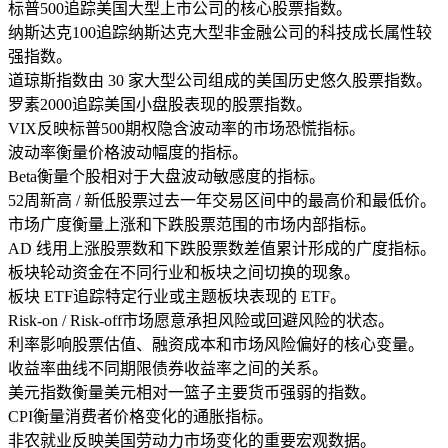
标普500
追踪美国大型上市公司的核心股票指数。
纳斯达克100
追踪纳斯达克大型非金融公司的科技成长属性较
强指数。
道琼斯指数
由 30 家大型公司组成的美国历史悠久股票指数。
罗素2000
追踪美国小盘股表现的股票指数。
VIX
反映标普500期权隐含波动率的市场恐慌指标。
波动率
衡量价格波动幅度的指标。
Beta
衡量个股相对于大盘波动敏感度的指标。
52周新高 / 新低
股票过去一年交易区间中的最高价和最低价。
市场广度
衡量上涨和下跌股票范围的市场内部指标。
AD 线
用上涨股票数和下跌股票数差值累计形成的广度指标。
板块轮动
资金在不同行业和板块之间切换的现象。
板块 ETF
追踪特定行业或主题板块表现的 ETF。
Risk-on / Risk-off
市场愿意承担风险或回避风险的状态。
利率
影响股票估值、融资成本和市场风险偏好的核心变量。
收益率曲线
不同期限债券收益率之间的关系。
美元指数
衡量美元相对一篮子主要货币强弱的指数。
CPI
衡量消费者价格变化的通胀指标。
非农就业
反映美国劳动力市场变化的重要宏观数据。