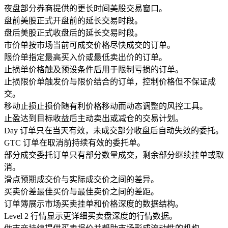
夜盘
部分券商提供的更长时间美股交易窗口。
盘前
美股正式开盘前的延长交易时段。
盘后
美股正式收盘后的延长交易时段。
市价单
按市场当前可成交价格尽快成交的订单。
限价单
指定最高买入价或最低卖出价的订单。
止损单
价格触及预设条件后用于限制亏损的订单。
止损限价单
触发价与限价结合的订单，控制价格但不保证成
交。
移动止损
止损价随有利价格移动而动态调整的风控工具。
止盈
达到目标收益后主动卖出或减仓的交易计划。
Day 订单
只在当天有效，未成交部分收盘后自动失效的委托。
GTC 订单
在取消前持续有效的委托单。
部分成交
委托订单只有部分数量成交，剩余部分继续挂单或取
消。
滑点
预期成交价与实际成交价之间的差异。
买卖价差
最佳买价与最佳卖价之间的差距。
订单簿
展示市场买卖挂单和价格深度的数据结构。
Level 2 行情
显示更详细买卖盘深度的行情数据。