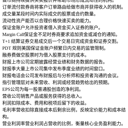
做市商
持续提供买卖报价并帮助市场形成流动性的机构。
订单流付款
券商将客户订单路由给做市商并获得收入的机制。
成交量
某段时间内实际成交的股票或合约数量。
流动性
资产能否以合理价格快速买卖的能力。
保证金账户
允许投资者借入资金买入证券的账户。
Margin Call
保证金不足时券商要求追加资金或减仓的通知。
T+1 结算
证券交易成交后一个交易日完成资金和证券交割。
PDT 规则
美国保证金账户频繁日内交易的监管限制。
融券费
做空股票时为借入股票支付的成本。
财报
上市公司定期披露经营业绩和财务数据的报告。
财报季
大量上市公司集中发布季度业绩的时间窗口。
财报电话会
公司发布财报后与分析师和投资者沟通的会议。
指引
管理层对未来营收、利润或经营趋势给出的预期。
EPS
公司为每一股普通股创造的净利润。
营收
公司销售产品或服务获得的总收入。
利润
扣除成本、费用和税项后留下的收益。
毛利率
营收扣除直接成本后剩余比例，反映定价能力和成本结
构。
营业利润率
营业利润占营收的比例，衡量核心业务盈利能力。