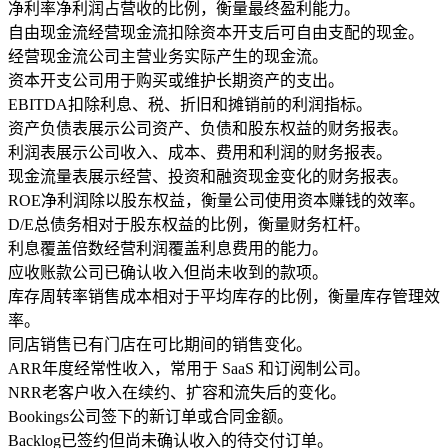
净利率
净利润占营收的比例，衡量最终盈利能力。
自由现金流
经营现金流扣除资本开支后可自由支配的现金。
经营现金流
公司主营业务实际产生的现金流。
资本开支
公司用于购买或维护长期资产的支出。
EBITDA
扣除利息、税、折旧和摊销前的利润指标。
资产负债表
展示公司资产、负债和股东权益的财务报表。
利润表
展示公司收入、成本、费用和利润的财务报表。
现金流量表
展示经营、投资和融资现金变化的财务报表。
ROE
净利润除以股东权益，衡量公司使用资本赚钱的效率。
D/E
总债务相对于股东权益的比例，衡量财务杠杆。
利息覆盖倍数
经营利润覆盖利息费用的能力。
应收账款
公司已确认收入但尚未收到的款项。
库存周转率
销售成本相对于平均库存的比例，衡量库存管理效
率。
同店销售
已有门店在可比期间的销售变化。
ARR
年度经常性收入，常用于 SaaS 和订阅制公司。
NRR
老客户收入在续约、扩容和流失后的变化。
Bookings
公司签下的新订单或合同金额。
Backlog
已签约但尚未确认收入的待交付订单。