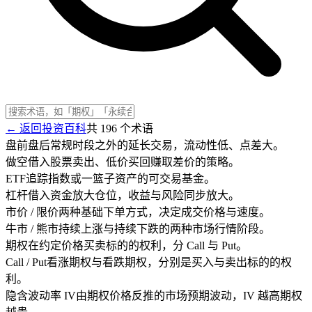
← 返回投资百科
共
196
个术语
盘前盘后
常规时段之外的延长交易，流动性低、点差大。
做空
借入股票卖出、低价买回赚取差价的策略。
ETF
追踪指数或一篮子资产的可交易基金。
杠杆
借入资金放大仓位，收益与风险同步放大。
市价 / 限价
两种基础下单方式，决定成交价格与速度。
牛市 / 熊市
持续上涨与持续下跌的两种市场行情阶段。
期权
在约定价格买卖标的的权利，分 Call 与 Put。
Call / Put
看涨期权与看跌期权，分别是买入与卖出标的的权
利。
隐含波动率 IV
由期权价格反推的市场预期波动，IV 越高期权