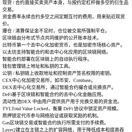
现货 / 合约
直接买卖资产本身，与按约定杠杆做多空的衍生品
交易。
资金费率
永续合约多空之间定期互付的费用，用来贴近现货
价。
爆仓 / 清算
保证金不足时，仓位被交易所强制平仓。
区块链
由分布式节点共同维护的公开账本技术。
比特币
第一个去中心化加密货币，也是加密市场核心资产。
以太坊
支持智能合约和去中心化应用的区块链网络。
智能合约
部署在区块链上的自动执行程序。
钱包
管理链上地址和私钥的工具。
公钥 / 私钥
链上收款地址和控制资产签名权限的密钥。
CEX
中心化加密交易所，如币安、Coinbase。
DEX
去中心化交易所，通过智能合约撮合或兑换资产。
DeFi
基于区块链和智能合约的去中心化金融应用。
流动性池
DEX 中由用户提供资产用于兑换交易的资金池。
TVL
Total Value Locked，衡量 DeFi 协议中锁定资产规模。
质押
锁定代币参与网络验证或获取奖励的机制。
Gas
区块链交易或智能合约执行所需支付的手续费。
Layer2
建立在主链之上的扩容网络，用于降低成本和提高吞