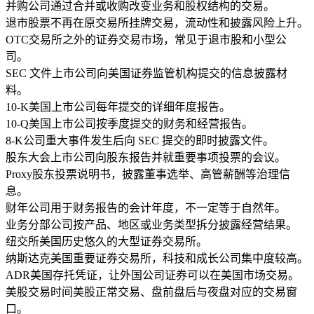
并购
公司通过合并或收购改变业务和股权结构的交易。
退市
股票不再在原交易所挂牌交易，流动性和披露风险上升。
OTC
交易所之外的证券交易市场，常见于退市股和小型公
司。
SEC 文件
上市公司向美国证券监管机构提交的信息披露材
料。
10-K
美国上市公司每年提交的详细年度报告。
10-Q
美国上市公司按季度提交的财务和经营报告。
8-K
公司重大事件发生后向 SEC 提交的即时披露文件。
股东大会
上市公司向股东报告并就重要事项投票的会议。
Proxy
股东投票说明书，披露董事选举、高管薪酬等治理信
息。
财年
公司用于财务报告的会计年度，不一定等于自然年。
业务分部
公司按产品、地区或业务类型拆分披露经营结果。
纽交所
美国历史悠久的大型证券交易所。
纳斯达克
美国重要证券交易所，科技和成长公司集中度较高。
ADR
美国存托凭证，让外国公司证券可以在美国市场交易。
美股交易时间
美股正常交易、盘前盘后与夜盘对应的交易窗
口。