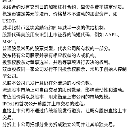
越贵。
永续合约
没有交割日的加密杠杆合约，靠资金费率锚定现货。
稳定币
锚定美元等法币、价格基本不波动的加密资产，如
USDT。
减半
比特币区块奖励每约四年减半一次的供给机制。
股票代码
美股用来识别上市证券的简短代码，例如 AAPL、
MSFT。
普通股
最常见的股票类型，代表公司所有权的一部分。
股东
持有公司股票并享有相应权益的人或机构。
投票权
股东对董事选举、并购等事项进行表决的权利。
双重股权
同一家公司发行不同投票权股票，常见于创始人控制
型公司。
总股本
公司已发行且仍在外流通的股份总数。
流通股本
市场上可自由交易的股份数量，影响流动性和波动。
市值
股价乘以总股本，用来衡量上市公司的市场规模。
IPO
公司首次公开募股并上市交易的过程。
直接上市
公司不通过传统新股发行融资，让既有股份直接上市
交易。
分拆上市
公司把部分业务拆成独立公司并让其单独交易。