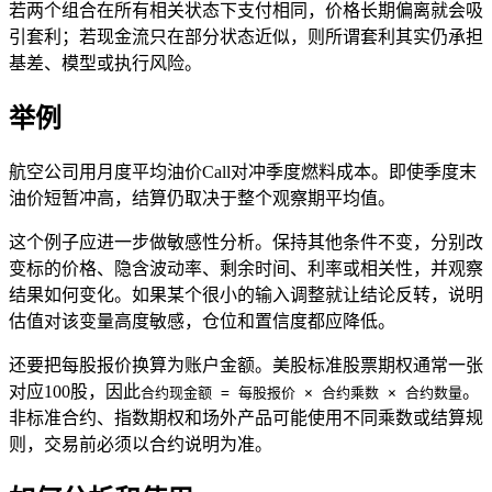
若两个组合在所有相关状态下支付相同，价格长期偏离就会吸
引套利；若现金流只在部分状态近似，则所谓套利其实仍承担
基差、模型或执行风险。
举例
航空公司用月度平均油价Call对冲季度燃料成本。即使季度末
油价短暂冲高，结算仍取决于整个观察期平均值。
这个例子应进一步做敏感性分析。保持其他条件不变，分别改
变标的价格、隐含波动率、剩余时间、利率或相关性，并观察
结果如何变化。如果某个很小的输入调整就让结论反转，说明
估值对该变量高度敏感，仓位和置信度都应降低。
还要把每股报价换算为账户金额。美股标准股票期权通常一张
对应100股，因此
。
合约现金额 = 每股报价 × 合约乘数 × 合约数量
非标准合约、指数期权和场外产品可能使用不同乘数或结算规
则，交易前必须以合约说明为准。