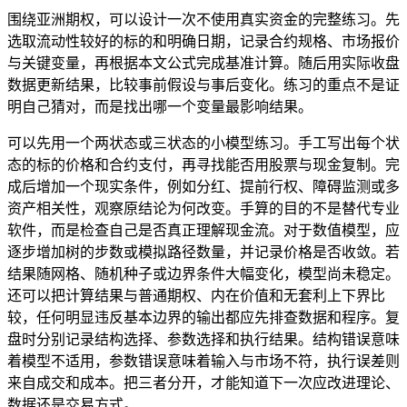
围绕亚洲期权，可以设计一次不使用真实资金的完整练习。先
选取流动性较好的标的和明确日期，记录合约规格、市场报价
与关键变量，再根据本文公式完成基准计算。随后用实际收盘
数据更新结果，比较事前假设与事后变化。练习的重点不是证
明自己猜对，而是找出哪一个变量最影响结果。
可以先用一个两状态或三状态的小模型练习。手工写出每个状
态的标的价格和合约支付，再寻找能否用股票与现金复制。完
成后增加一个现实条件，例如分红、提前行权、障碍监测或多
资产相关性，观察原结论为何改变。手算的目的不是替代专业
软件，而是检查自己是否真正理解现金流。对于数值模型，应
逐步增加树的步数或模拟路径数量，并记录价格是否收敛。若
结果随网格、随机种子或边界条件大幅变化，模型尚未稳定。
还可以把计算结果与普通期权、内在价值和无套利上下界比
较，任何明显违反基本边界的输出都应先排查数据和程序。复
盘时分别记录结构选择、参数选择和执行结果。结构错误意味
着模型不适用，参数错误意味着输入与市场不符，执行误差则
来自成交和成本。把三者分开，才能知道下一次应改进理论、
数据还是交易方式。