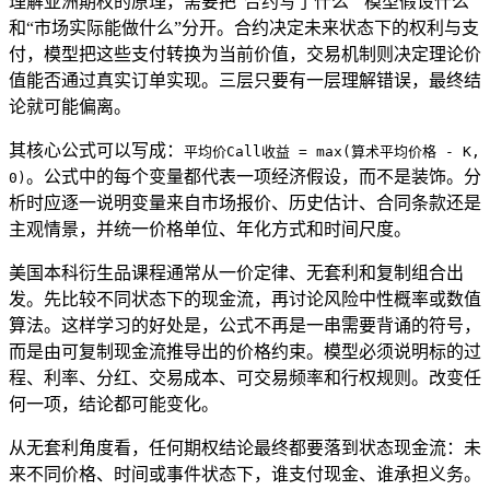
理解亚洲期权的原理，需要把“合约写了什么”“模型假设什么”
和“市场实际能做什么”分开。合约决定未来状态下的权利与支
付，模型把这些支付转换为当前价值，交易机制则决定理论价
值能否通过真实订单实现。三层只要有一层理解错误，最终结
论就可能偏离。
其核心公式可以写成：
平均价Call收益 = max(算术平均价格 - K,
。公式中的每个变量都代表一项经济假设，而不是装饰。分
0)
析时应逐一说明变量来自市场报价、历史估计、合同条款还是
主观情景，并统一价格单位、年化方式和时间尺度。
美国本科衍生品课程通常从一价定律、无套利和复制组合出
发。先比较不同状态下的现金流，再讨论风险中性概率或数值
算法。这样学习的好处是，公式不再是一串需要背诵的符号，
而是由可复制现金流推导出的价格约束。模型必须说明标的过
程、利率、分红、交易成本、可交易频率和行权规则。改变任
何一项，结论都可能变化。
从无套利角度看，任何期权结论最终都要落到状态现金流：未
来不同价格、时间或事件状态下，谁支付现金、谁承担义务。