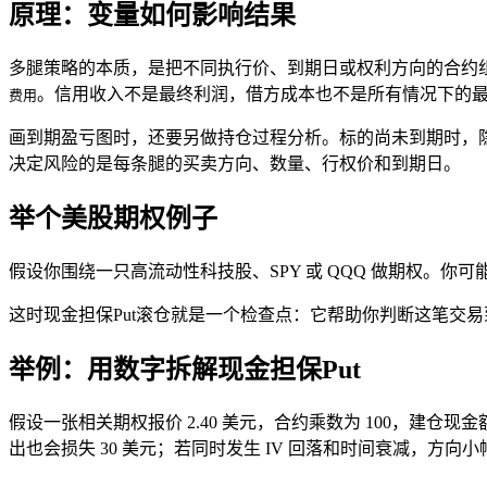
原理：变量如何影响结果
多腿策略的本质，是把不同执行价、到期日或权利方向的合约
。信用收入不是最终利润，借方成本也不是所有情况下的
费用
画到期盈亏图时，还要另做持仓过程分析。标的尚未到期时，隐
决定风险的是每条腿的买卖方向、数量、行权价和到期日。
举个美股期权例子
假设你围绕一只高流动性科技股、SPY 或 QQQ 做期权。
这时现金担保Put滚仓就是一个检查点：它帮助你判断这笔交
举例：用数字拆解现金担保Put
假设一张相关期权报价 2.40 美元，合约乘数为 100，建仓现
出也会损失 30 美元；若同时发生 IV 回落和时间衰减，方