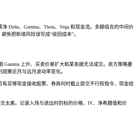
a、Gamma、Theta、Vega 和现金流。多腿组合的中间价
，避免把新增风险误写成“收回成本”。
 Gamma 上升、买卖价差扩大和某条腿无法成交。卖方策略要
别观察近月与远月波动率变化。
否有足够现金接收股票、券商何时截止提交不行权指令、现金结
成交太差。记录入场与退出时的标的价格、IV、净希腊值和价