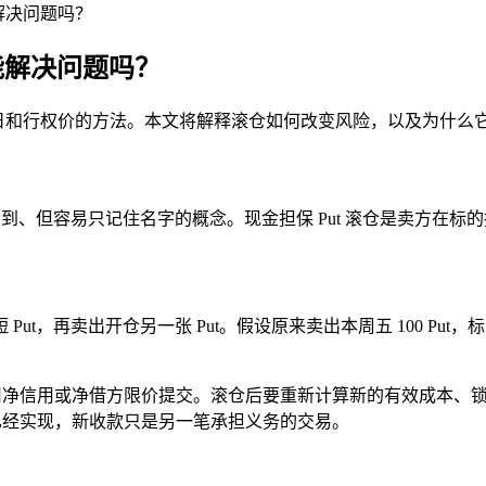
解决问题吗？
能解决问题吗？
到期日和行权价的方法。本文将解释滚仓如何改变风险，以及为什么
多交易者会看到、但容易只记住名字的概念。现金担保 Put 滚仓是卖方在
标的
再卖出开仓另一张 Put。假设原来卖出本周五 100 Put，标的
 to Open，并用净信用或净借方限价提交。滚仓后要重新计算新的
亏损已经实现，新收款只是另一笔承担义务的交易。