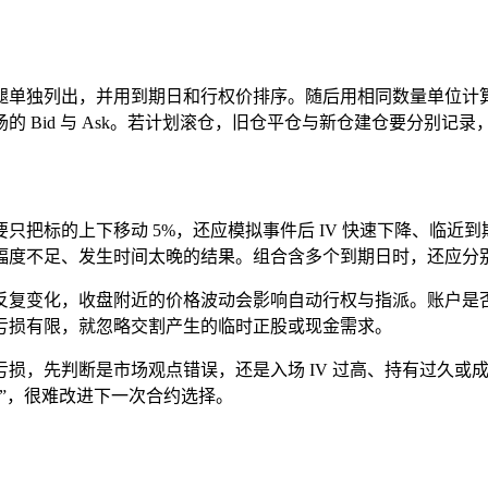
出，并用到期日和行权价排序。随后用相同数量单位计算净 Delt
 Bid 与 Ask。若计划滚仓，旧仓平仓与新仓建仓要分别记录
把标的上下移动 5%，还应模拟事件后 IV 快速下降、临近到期
幅度不足、发生时间太晚的结果。组合含多个到期日时，还应分
反复变化，收盘附近的价格波动会影响自动行权与指派。账户是
亏损有限，就忽略交割产生的临时正股或现金需求。
损，先判断是市场观点错误，还是入场 IV 过高、持有过久或
”，很难改进下一次合约选择。