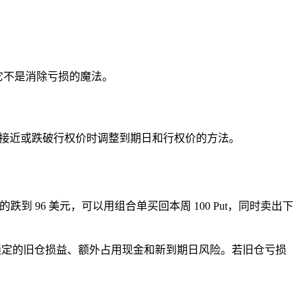
它不是消除亏损的魔法。
接近或跌破
行权价
时调整到期日和行权价的方法。
跌到 96 美元，可以用组合单买回本周 100 Put，同时卖出下
有效成本、锁定的旧仓损益、额外占用现金和新到期日风险。若旧仓亏损