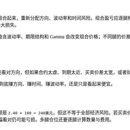
组合起来，重新分配方向、波动率和时间风险。组合盈亏应逐腿
最大损失。
含波动率、期限结构和 Gamma 会改变组合价格；不同腿的
你可能看对方向，但如果合约太虚、到期太近、买卖价差太宽，或者
易到底赚方向、赚时间、赚波动率，还是只是看起来便宜。
金额是
，但这不等于全部经济风险。若买卖价差为 2
2.40 × 100 = 240美元
向小幅看对仍可能亏损。多腿仓位还要逐腿计算数量与费用。