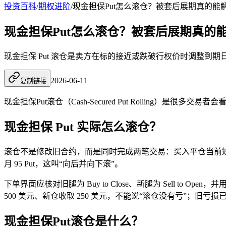
投资百科
/
期权进阶
/
现金担保Put怎么滚仓？被套后展期真的能
现金担保Put怎么滚仓？被套后展期真的
现金担保 Put 滚仓是卖方在标的接近或跌破行权价时调整
2026-06-11
复制链接
现金担保Put滚仓（Cash-Secured Put Rolling）是很
现金担保 Put 实际怎么滚仓？
滚仓不是修改旧合约，而是同时完成两笔交易：买入平仓当前短 Put，
月 95 Put，这叫“向后并向下滚”。
下单界面应核对旧腿为 Buy to Close、新腿为 Sell
500 美元、新仓收取 250 美元，不能说“滚仓没有亏”；旧
现金担保Put滚仓是什么？