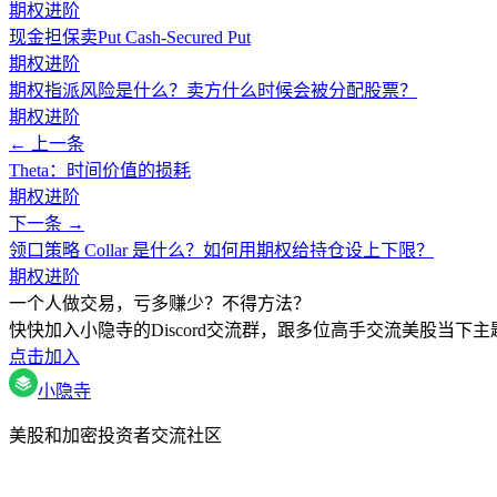
期权进阶
现金担保卖Put Cash-Secured Put
期权进阶
期权指派风险是什么？卖方什么时候会被分配股票？
期权进阶
← 上一条
Theta：时间价值的损耗
期权进阶
下一条 →
领口策略 Collar 是什么？如何用期权给持仓设上下限？
期权进阶
一个人做交易，亏多赚少？不得方法？
快快加入小隐寺的Discord交流群，跟多位高手交流美股当
点击加入
小隐寺
美股和加密投资者交流社区