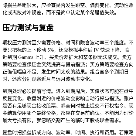
际损益差距很大，应检查是否发生跳空、偏斜变化、流动性恶
化或离散对冲误差，而不是简单认定某个希腊值失效。
压力测试与复盘
期权压力测试至少需要价格、时间和隐含波动率三个维度。不
要只把标的上下移动 5%，还应模拟事件后 IV 快速下降、临
近到期 Gamma 上升、买卖价差扩大和某条腿无法成交。卖方
策略要检查保证金突然提高与提前指派；买方策略要检查方向
正确但幅度不足、发生时间太晚的结果。组合含多个到期日
时，还应分别观察近月与远月波动率变化。
到期处理必须提前写清。进入到期周后，实值状态可能在盘中
反复变化，收盘附近的价格波动会影响自动行权与指派。账户
是否有足够现金接收股票、券商何时截止提交不行权指令、现
金结算使用哪个最终价格，都应在交易前确认。不能因为理论
最大亏损有限，就忽略交割产生的临时正股或现金需求。
复盘时把损益拆成方向、波动率、时间、执行和费用。若策略