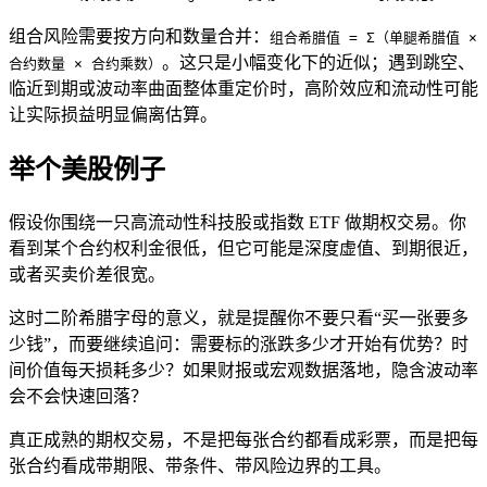
组合风险需要按方向和数量合并：
组合希腊值 = Σ（单腿希腊值 ×
。这只是小幅变化下的近似；遇到跳空、
合约数量 × 合约乘数）
临近到期或波动率曲面整体重定价时，高阶效应和流动性可能
让实际损益明显偏离估算。
举个美股例子
假设你围绕一只高流动性科技股或指数
ETF
做期权交易。你
看到某个合约权利金很低，但它可能是深度虚值、到期很近，
或者买卖价差很宽。
这时二阶希腊字母的意义，就是提醒你不要只看“买一张要多
少钱”，而要继续追问：需要标的涨跌多少才开始有优势？时
间价值每天损耗多少？如果
财报
或宏观数据落地，隐含波动率
会不会快速回落？
真正成熟的期权交易，不是把每张合约都看成彩票，而是把每
张合约看成带期限、带条件、带风险边界的工具。