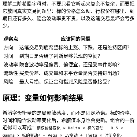
理解二阶希腊字母时，不要只看它听起来复杂不复杂，而要把
它放回真实交易问题里：
标的
价格怎么动、
行权价
在哪里、到
期日还有多久、
隐含波动率
贵不贵，以及这笔交易最坏会亏多
少。
观察点
应该问的问题
方向
这笔交易到底希望标的上涨、下跌，还是维持区间？
时间
到期日是否给了判断足够兑现的空间？
波动率
隐含波动率是偏贵、偏便宜，还是受事件影响？
流动性
买卖价差、成交量和未平仓量是否支持进出场？
风险
最大亏损、保证金和指派风险是否能接受？
原理：变量如何影响结果
希腊字母衡量的是局部敏感度，而不是固定承诺。标的价格、
时间和隐含波动率变化后，希腊值本身也会更新。组合的一阶
近似可以写成：
期权价格变化 ≈ Delta × 标的变动 + 0.5 ×
。
Gamma × 标的变动² + Vega × IV变动 + Theta × 时间变化