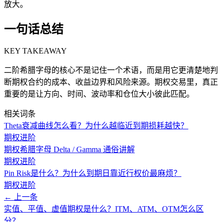
放大。
一句话总结
KEY TAKEAWAY
二阶希腊字母的核心不是记住一个术语，而是用它更清楚地判
断期权合约的成本、收益边界和风险来源。期权交易里，真正
重要的是让方向、时间、波动率和仓位大小彼此匹配。
相关词条
Theta衰减曲线怎么看？为什么越临近到期损耗越快？
期权进阶
期权希腊字母 Delta / Gamma 通俗讲解
期权进阶
Pin Risk是什么？为什么到期日靠近行权价最麻烦？
期权进阶
← 上一条
实值、平值、虚值期权是什么？ITM、ATM、OTM怎么区
分？