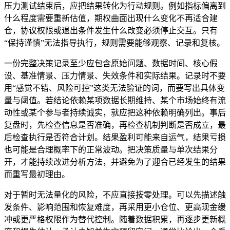
压力测试结束后，应把结果转化为行动规则。例如指标偏离到
什么程度需要重新估值，期权曲面出现什么变化不再适合建
仓，协议权限或退出条件发生什么改变必须停止交互。只有
“保持谨慎”无法指导执行，规则需要能够观察、记录和复核。
一份完整决策记录至少应包含原始问题、数据时间、核心假
设、基准情景、压力情景、失效条件和实际结果。记录时不要
用“感觉不错、风险可控”这类无法验证的词，而要写出具体变
量与阈值。若结论依赖某项数据长期维持、某个市场始终有流
动性或某个参与者持续诚实，就应把这种依赖明确列出。事后
复盘时，先检查信息是否准确，再检查机制判断是否成立，最
后检查执行是否符合计划。结果盈利可能来自运气，结果亏损
也可能是合理概率下的正常波动。把决策质量与单次结果分
开，才能持续改进分析方法，并避免为了迎合已经发生的结果
而重写最初理由。
对于暂时无法量化的风险，不应直接按零处理。可以先描述触
发条件、影响范围和恢复难度，再采用更小仓位、更高现金缓
冲或更严格权限作为替代控制。随着数据积累，再逐步更新概