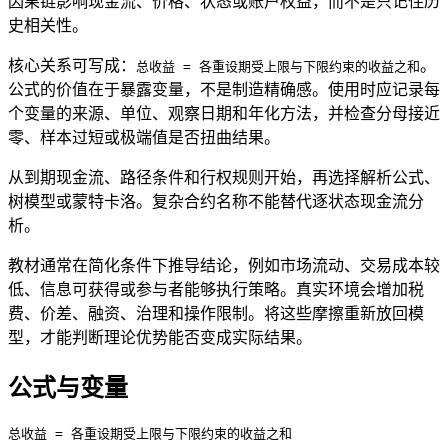
因果链影响现金流、价格、状态或账户权益，而不是只记住历
史相关性。
核心关系可写成：
。
总收益 = 各重设期受上限与下限约束的收益之和
公式的价值在于暴露变量，不是制造精确感。使用时应记录每
个变量的来源、单位、观察日期和年化方法，并检查分母接近
零、样本过短或极端值是否扭曲结果。
从到期现金流、路径条件和行权规则开始，再选择解析公式、
树模型或蒙特卡洛。复杂合约名称不能替代逐状态现金流分
析。
教材通常在简化条件下推导结论，例如市场流动、交易成本较
低、信息可获得或参与者能够执行策略。真实环境会增加税
费、价差、融资、治理和操作限制。将这些摩擦重新放回模
型，才能判断理论优势能否变成实际结果。
公式与变量
总收益 = 各重设期受上限与下限约束的收益之和