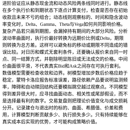
进阶验证应从静态现金流和动态风险两条线同时进行。静态线
在多个执行价和到期状态下逐点计算支付，检查是否存在初始
收款且未来不亏的组合；动态线则观察标的、时间和隐含波动
率变化时，Delta、Gamma、Theta与Vega如何共同影响价格。
复杂产品若只画到期图，会漏掉持有期间的大部分风险。分析
波动率曲面时，执行价最好转换为远期价比例或Delta，期限
则转换为总方差。这样可以避免标的移动或期限不同造成的错
误比较。对日历和蝶式无套利条件，还要确认报价来自同一时
点、同一结算方式，并剔除明显陈旧或无法成交的价格。中间
价曲面很平滑，不代表真实Bid和Ask之间存在可执行套利。
数值模型需要检查收敛和边界。树模型增加步数后价格应趋于
稳定，蒙特卡洛应报告标准误差，路径依赖产品要说明监测频
率，障碍和自动赎回结构还要模拟跳空越过观察点。不同模型
得到差异很大时，应寻找曲面动态、相关性或尾部假设，而不
是选择最有利的数字。交易复盘则把理论价值变化与成交损耗
分开。记录建仓与退出时的标的、曲面、希腊值、价差和费
用，计算模型判断贡献多少、执行损失多少。只有持续能够在
真实成本后实现的优势，才可能构成策略价值。