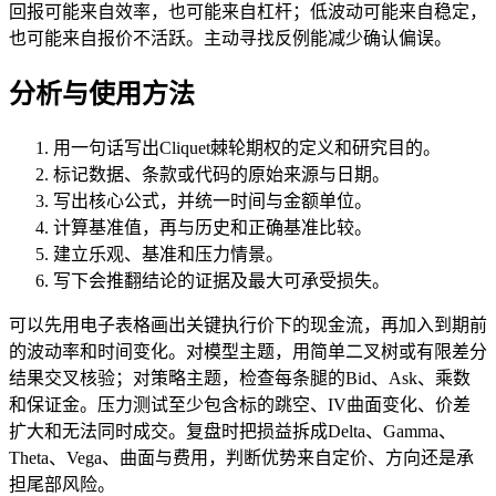
回报可能来自效率，也可能来自杠杆；低波动可能来自稳定，
也可能来自报价不活跃。主动寻找反例能减少确认偏误。
分析与使用方法
用一句话写出Cliquet棘轮期权的定义和研究目的。
标记数据、条款或代码的原始来源与日期。
写出核心公式，并统一时间与金额单位。
计算基准值，再与历史和正确基准比较。
建立乐观、基准和压力情景。
写下会推翻结论的证据及最大可承受损失。
可以先用电子表格画出关键执行价下的现金流，再加入到期前
的波动率和时间变化。对模型主题，用简单二叉树或有限差分
结果交叉核验；对策略主题，检查每条腿的Bid、Ask、乘数
和保证金。压力测试至少包含标的跳空、IV曲面变化、价差
扩大和无法同时成交。复盘时把损益拆成Delta、Gamma、
Theta、Vega、曲面与费用，判断优势来自定价、方向还是承
担尾部风险。