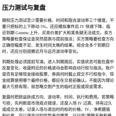
压力测试与复盘
期权压力测试至少需要价格、时间和隐含波动率三个维度。不
要只把标的上下移动 5%，还应模拟事件后 IV 快速下降、临
近到期 Gamma 上升、买卖价差扩大和某条腿无法成交。卖方
策略要检查保证金突然提高与提前指派；买方策略要检查方向
正确但幅度不足、发生时间太晚的结果。组合含多个到期日
时，还应分别观察近月与远月波动率变化。
到期处理必须提前写清。进入到期周后，实值状态可能在盘中
反复变化，收盘附近的价格波动会影响自动行权与指派。账户
是否有足够现金接收股票、券商何时截止提交不行权指令、现
金结算使用哪个最终价格，都应在交易前确认。不能因为理论
最大亏损有限，就忽略交割产生的临时正股或现金需求。
复盘时把损益拆成方向、波动率、时间、执行和费用。若策略
亏损，先判断是市场观点错误，还是入场 IV 过高、持有过久
或成交太差。记录入场与退出时的标的价格、IV、净希腊值
和价差，可以逐步识别优势来自哪里。只记录“策略名称和最