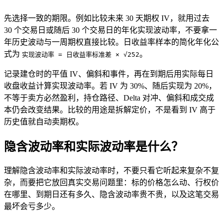
先选择一致的期限。例如比较未来 30 天期权 IV，就用过去
30 个交易日或随后 30 个交易日的年化实现波动率，不要拿一
年历史波动与一周期权直接比较。日收益率样本的简化年化公
式为
。
实现波动率 = 日收益率标准差 × √252
记录建仓时的平值 IV、偏斜和事件，再在到期后用实际每日
收盘收益计算实现波动率。若 IV 为 30%、随后实现为 20%，
不等于卖方必然盈利，持仓路径、Delta 对冲、偏斜和成交成
本仍会改变结果。比较的用途是拆解定价，不是看到 IV 高于
历史值就自动卖期权。
隐含波动率和实际波动率是什么？
理解隐含波动率和实际波动率时，不要只看它听起来复杂不复
杂，而要把它放回真实交易问题里：
标的
价格怎么动、
行权价
在哪里、到期日还有多久、隐含波动率贵不贵，以及这笔交易
最坏会亏多少。