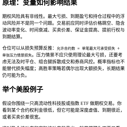
原理：变量如何影响结果
期权风险具有非线性。最大亏损、到期盈亏和持仓过程中的浮
动风险并不是同一个问题。交易前应同时评估价格跳空、隐含
波动率变化、时间衰减、买卖价差、保证金提高、提前行权与
到期结算。
仓位可以从损失预算反推：
允许合约数 = 单笔最大可承受损失 ÷
。压力情景不应只使用理论最大亏损，还要考
单张压力情景损失
虑无法及时平仓、组合腿拆散成交和券商风控。概率指标也不
能替代损失幅度；高胜率策略若偶尔出现大额损失，长期结果
仍可能为负。
举个美股例子
假设你围绕一只高流动性科技股或指数
ETF
做期权交易。你
看到某个合约权利金很低，但它可能是深度虚值、到期很近，
或者买卖价差很宽。