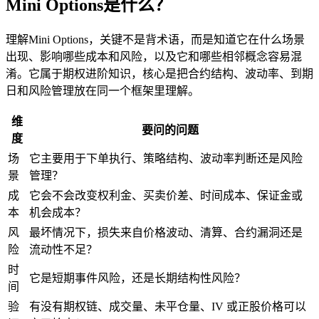
Mini Options是什么？
理解Mini Options，关键不是背术语，而是知道它在什么场景
出现、影响哪些成本和风险，以及它和哪些相邻概念容易混
淆。它属于期权进阶知识，核心是把合约结构、波动率、到期
日和风险管理放在同一个框架里理解。
维
要问的问题
度
场
它主要用于下单执行、策略结构、波动率判断还是风险
景
管理？
成
它会不会改变权利金、买卖价差、时间成本、保证金或
本
机会成本？
风
最坏情况下，损失来自价格波动、清算、合约漏洞还是
险
流动性
不足？
时
它是短期事件风险，还是长期结构性风险？
间
验
有没有期权链、成交量、未平仓量、IV 或正股价格可以