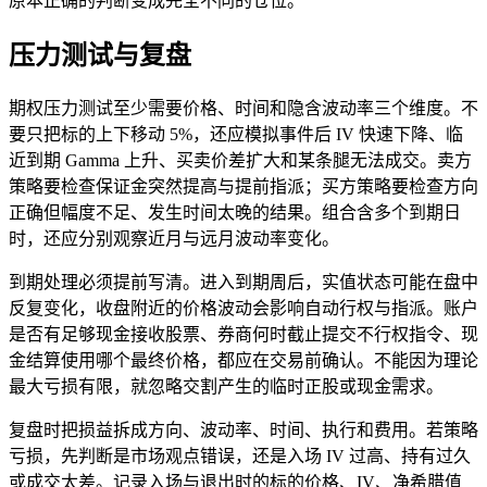
原本正确的判断变成完全不同的仓位。
压力测试与复盘
期权压力测试至少需要价格、时间和隐含波动率三个维度。不
要只把标的上下移动 5%，还应模拟事件后 IV 快速下降、临
近到期 Gamma 上升、买卖价差扩大和某条腿无法成交。卖方
策略要检查保证金突然提高与提前指派；买方策略要检查方向
正确但幅度不足、发生时间太晚的结果。组合含多个到期日
时，还应分别观察近月与远月波动率变化。
到期处理必须提前写清。进入到期周后，实值状态可能在盘中
反复变化，收盘附近的价格波动会影响自动行权与指派。账户
是否有足够现金接收股票、券商何时截止提交不行权指令、现
金结算使用哪个最终价格，都应在交易前确认。不能因为理论
最大亏损有限，就忽略交割产生的临时正股或现金需求。
复盘时把损益拆成方向、波动率、时间、执行和费用。若策略
亏损，先判断是市场观点错误，还是入场 IV 过高、持有过久
或成交太差。记录入场与退出时的标的价格、IV、净希腊值