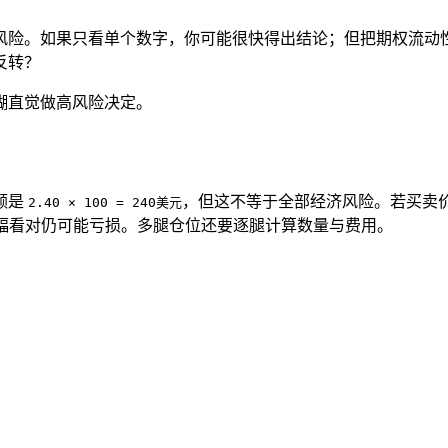
风险。如果只看单个数字，你可能很快得出结论；但把期权流动
反转？
糊直觉做高风险决定。
金额是
，但这不等于全部经济风险。若买卖价差为 2
2.40 × 100 = 240美元
向小幅看对仍可能亏损。多腿仓位还要逐腿计算数量与费用。