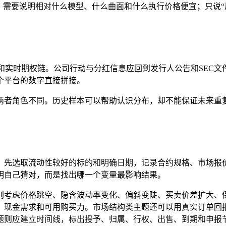
，需要说明相对什么模型、什么曲面和什么执行价格便宜；只说“
和实时期权链。公司行动与分红信息应回到发行人公告和SEC
个平台的数字直接拼接。
两者角色不同。历史样本可以帮助认识分布，却不能保证未来重
。先选取流动性较好的标的和明确日期，记录合约规格、市场报
明自己猜对，而是找出哪一个变量最影响结果。
别考虑价格跳空、隐含波动率变化、偏斜变陡、买卖价差扩大、
、现金需求和可用购买力。市场结构类主题还可以用真实订单回报
题则应建立时间线，标出授予、归属、行权、出售、到期和申报