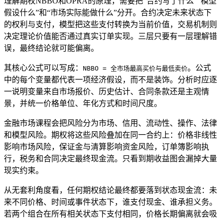
理解期权NBBO和OPRA的原理，需要把“合约写了什么”“模型
假设什么”和“市场实际能做什么”分开。合约决定未来状态下
的权利与支付，模型把这些支付转换为当前价值，交易机制则
决定理论价值能否通过真实订单实现。三层只要有一层理解错
误，最终结论就可能偏离。
其核心公式可以写成：
。公式
NBBO = 全市场最高买价与最低卖价
中的每个变量都代表一项经济假设，而不是装饰。分析时应逐
一说明变量来自市场报价、历史估计、合同条款还是主观情
景，并统一价格单位、年化方式和时间尺度。
金融市场课程会把风险分为市场、信用、流动性、操作、法律
和模型风险。期权将这些风险叠加在同一合约上：价格非线性
影响市场风险，保证金与清算影响资金风险，订单簿影响执
行，税务和合同决定最终现金流。只看到期收益图会漏掉大量
现实约束。
从无套利角度看，任何期权结论最终都要落到状态现金流：未
来不同价格、时间或事件状态下，谁支付现金、谁承担义务。
若两个组合在所有相关状态下支付相同，价格长期偏离就会吸