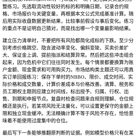
整练习。先选取流动性较好的标的和明确日期，记录合约规
格、市场报价与关键变量，再根据本文公式完成基准计算。随
后用实际收盘数据更新结果，比较事前假设与事后变化。练习
的重点不是证明自己猜对，而是找出哪一个变量最影响结果。
建立压力清单时，不要把所有风险都简化成标的下跌。至少分
别考虑价格跳空、隐含波动率变化、偏斜变陡、买卖价差扩
大、保证金上调、提前指派和结算异常。然后把这些冲击组合
起来，因为危机中它们往往同时发生。每个情景都要换算为账
户金额、现金需求和可用购买力。市场结构类主题还可以用真
实订单回报练习：保存下单时的NBBO、限价、成交时间、实
际价格和成交数量，计算价差成本与价格改善。清算、税务和
员工期权主题则应建立时间线，标出授予、归属、行权、出
售、到期和申报节点。复盘时检查问题来自规则理解、仓位规
模还是执行。若某项风险无法量化，可以设置更保守的金额上
限和独立现金缓冲。无法精确计算不等于风险不存在，恰恰意
味着不能使用过度集中的仓位。
最后写下一条能够推翻原判断的证据。例如模型价格只有在某