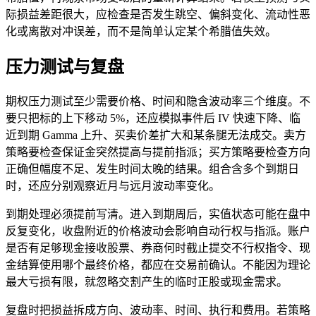
际损益差距很大，应检查是否发生跳空、偏斜变化、流动性恶
化或离散对冲误差，而不是简单认定某个希腊值失效。
压力测试与复盘
期权压力测试至少需要价格、时间和隐含波动率三个维度。不
要只把标的上下移动 5%，还应模拟事件后 IV 快速下降、临
近到期 Gamma 上升、买卖价差扩大和某条腿无法成交。卖方
策略要检查保证金突然提高与提前指派；买方策略要检查方向
正确但幅度不足、发生时间太晚的结果。组合含多个到期日
时，还应分别观察近月与远月波动率变化。
到期处理必须提前写清。进入到期周后，实值状态可能在盘中
反复变化，收盘附近的价格波动会影响自动行权与指派。账户
是否有足够现金接收股票、券商何时截止提交不行权指令、现
金结算使用哪个最终价格，都应在交易前确认。不能因为理论
最大亏损有限，就忽略交割产生的临时正股或现金需求。
复盘时把损益拆成方向、波动率、时间、执行和费用。若策略