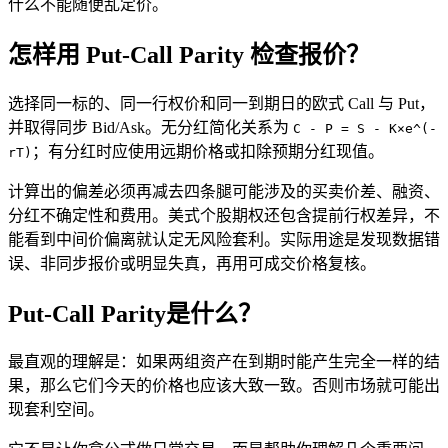
什么不能随便乱定价。
怎样用 Put-Call Parity 检查报价？
选择同一标的、同一行权价和同一到期日的欧式 Call 与 Put，
并取得同步 Bid/Ask。无分红简化关系为
C - P = S - K×e^(-
；有分红时应使用远期价格或扣除预期分红现值。
rT)
计算出的偏差必须再减去四条腿可能涉及的买卖价差、融资、
分红不确定性和费用。美式个股期权还包含提前行权差异，不
能看到中间价偏离就认定无风险套利。实际用途是发现数据错
误、非同步报价或明显失真，再用可成交价格复核。
Put-Call Parity是什么？
最直观的理解是：如果两组资产在到期时能产生完全一样的结
果，那么它们今天的价格也应该大致一致。否则市场就可能出
现套利空间。