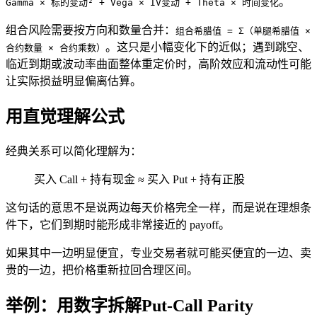
。
Gamma × 标的变动² + Vega × IV变动 + Theta × 时间变化
组合风险需要按方向和数量合并：
组合希腊值 = Σ（单腿希腊值 ×
。这只是小幅变化下的近似；遇到跳空、
合约数量 × 合约乘数）
临近到期或波动率曲面整体重定价时，高阶效应和流动性可能
让实际损益明显偏离估算。
用直觉理解公式
经典关系可以简化理解为：
买入 Call + 持有现金 ≈ 买入 Put + 持有正股
这句话的意思不是说两边每天价格完全一样，而是说在理想条
件下，它们到期时能形成非常接近的 payoff。
如果其中一边明显便宜，专业交易者就可能买便宜的一边、卖
贵的一边，把价格重新拉回合理区间。
举例：用数字拆解Put-Call Parity