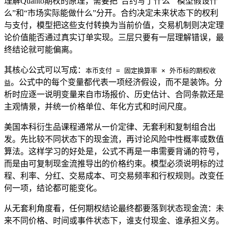
理解Quanto期权的原理，需要把“合约写了什么”“模型假设什
么”和“市场实际能做什么”分开。合约决定未来状态下的权利
与支付，模型把这些支付转换为当前价值，交易机制则决定理
论价值能否通过真实订单实现。三层只要有一层理解错误，最
终结论就可能偏离。
其核心公式可以写成：
本币支付 = 固定换算率 × 外币标的期权收
。公式中的每个变量都代表一项经济假设，而不是装饰。分
益
析时应逐一说明变量来自市场报价、历史估计、合同条款还是
主观情景，并统一价格单位、年化方式和时间尺度。
美国本科衍生品课程通常从一价定律、无套利和复制组合出
发。先比较不同状态下的现金流，再讨论风险中性概率或数值
算法。这样学习的好处是，公式不再是一串需要背诵的符号，
而是由可复制现金流推导出的价格约束。模型必须说明标的过
程、利率、分红、交易成本、可交易频率和行权规则。改变任
何一项，结论都可能变化。
从无套利角度看，任何期权结论最终都要落到状态现金流：未
来不同价格、时间或事件状态下，谁支付现金、谁承担义务。