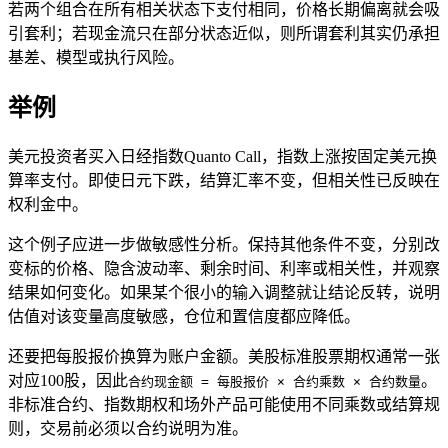
若两个组合在所有相关状态下支付相同，价格长期偏离就会吸
引套利；若现金流只在部分状态近似，则所谓套利其实仍承担
基差、模型或执行风险。
举例
美元投资者买入日经指数Quanto Call，指数上涨按固定美元换
算率支付。即使日元下跌，结算汇率不变，但相关性已反映在
权利金中。
这个例子应进一步做敏感性分析。保持其他条件不变，分别改
变标的价格、隐含波动率、剩余时间、利率或相关性，并观察
结果如何变化。如果某个很小的输入调整就让结论反转，说明
估值对该变量高度敏感，仓位和置信度都应降低。
还要把每股报价换算为账户金额。美股标准股票期权通常一张
对应100股，因此
。
合约现金额 = 每股报价 × 合约乘数 × 合约数量
非标准合约、指数期权和场外产品可能使用不同乘数或结算规
则，交易前必须以合约说明为准。