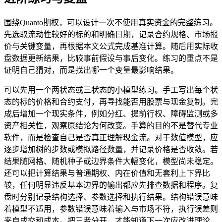
围绕Quanto期权，可以设计一次不使用真实资金的完整练习。
先选取流动性较好的标的和明确日期，记录合约规格、市场报
价与关键变量，再根据本文公式完成基准计算。随后用实际收
盘数据更新结果，比较事前假设与事后变化。练习的重点不是
证明自己猜对，而是找出哪一个变量最影响结果。
可以先用一个两状态或三状态的小模型练习。手工写出每个状
态的标的价格和合约支付，再寻找能否用股票与现金复制。完
成后增加一个现实条件，例如分红、提前行权、障碍监测或多
资产相关性，观察原结论为何改变。手算的目的不是替代专业
软件，而是检查自己是否真正理解现金流。对于数值模型，应
逐步增加树的步数或模拟路径数量，并记录价格是否收敛。若
结果随网格、随机种子或边界条件大幅变化，模型尚未稳定。
还可以把计算结果与普通期权、内在价值和无套利上下界比
较，任何明显违反基本边界的输出都应先排查数据和程序。复
盘时分别记录结构选择、参数选择和执行结果。结构错误意味
着模型不适用，参数错误意味着输入与市场不符，执行误差则
来自成交和成本。把三者分开，才能知道下一次应改进理论、