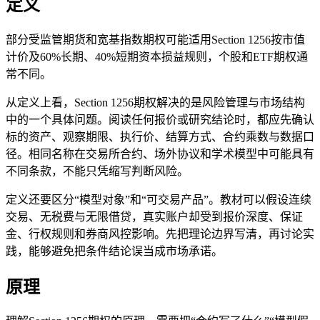
定义
部分受监管期货和宽基指数期权可能适用Section 1256按市值
计价及60%长期、40%短期资本损益规则，个股和ETF期权通
常不同。
从定义上看，Section 1256期权解决的是风险管理与市场结构
中的一个具体问题。阅读任何报价或研究结论时，都应先确认
标的资产、观察期限、执行价、结算方式、合约乘数与数据口
径。相同名称在交易所合约、场外协议和学术模型中可能具有
不同条款，不能只凭缩写判断风险。
定义还要区分“模型对象”和“可交易产品”。教材可以假设连续
交易、无税费与无限借贷，真实账户却受到报价深度、保证
金、行权规则和券商风控影响。先把理论边界写清，再讨论实
践，能够避免把条件结论误当成市场承诺。
原理