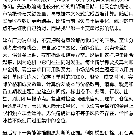
练习。先选取流动性较好的标的和明确日期，记录合约规格、
市场报价与关键变量，再根据本文公式完成基准计算。随后用
实际收盘数据更新结果，比较事前假设与事后变化。练习的重
点不是证明自己猜对，而是找出哪一个变量最影响结果。
建立压力清单时，不要把所有风险都简化成标的下跌。至少分
别考虑价格跳空、隐含波动率变化、偏斜变陡、买卖价差扩
大、保证金上调、提前指派和结算异常。然后把这些冲击组合
起来，因为危机中它们往往同时发生。每个情景都要换算为账
户金额、现金需求和可用购买力。市场结构类主题还可以用真
实订单回报练习：保存下单时的NBBO、限价、成交时间、实
际价格和成交数量，计算价差成本与价格改善。清算、税务和
员工期权主题则应建立时间线，标出授予、归属、行权、出
售、到期和申报节点。复盘时检查问题来自规则理解、仓位规
模还是执行。若某项风险无法量化，可以设置更保守的金额上
限和独立现金缓冲。无法精确计算不等于风险不存在，恰恰意
味着不能使用过度集中的仓位。
最后写下一条能够推翻原判断的证据。例如模型价格只有在某