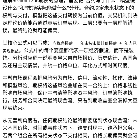
理解Section 1256期权的原理，需要把“合约写了什么”“模型假
设什么”和“市场实际能做什么”分开。合约决定未来状态下的
权利与支付，模型把这些支付转换为当前价值，交易机制则决
定理论价值能否通过真实订单实现。三层只要有一层理解错
误，最终结论就可能偏离。
其核心公式可以写成：
应税净损益 = 年末按市值计价损益 + 年内已
。公式中的每个变量都代表一项经济假设，而不是装
实现损益
饰。分析时应逐一说明变量来自市场报价、历史估计、合同条
款还是主观情景，并统一价格单位、年化方式和时间尺度。
金融市场课程会把风险分为市场、信用、流动性、操作、法律
和模型风险。期权将这些风险叠加在同一合约上：价格非线性
影响市场风险，保证金与清算影响资金风险，订单簿影响执
行，税务和合同决定最终现金流。只看到期收益图会漏掉大量
现实约束。
从无套利角度看，任何期权结论最终都要落到状态现金流：未
来不同价格、时间或事件状态下，谁支付现金、谁承担义务。
若两个组合在所有相关状态下支付相同，价格长期偏离就会吸