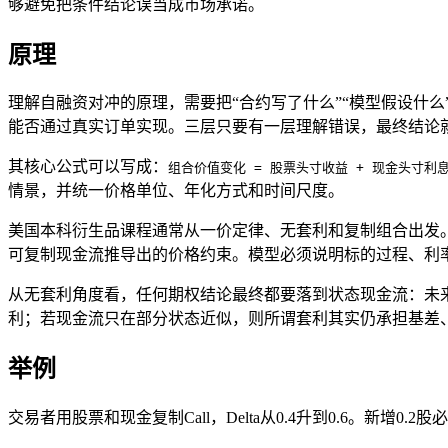
够避免把条件结论误当成市场承诺。
原理
理解自融资对冲的原理，需要把“合约写了什么”“模型假设什
能否通过真实订单实现。三层只要有一层理解错误，最终结论
其核心公式可以写成：
组合价值变化 = 股票头寸收益 + 现金头寸利
情景，并统一价格单位、年化方式和时间尺度。
美国本科衍生品课程通常从一价定律、无套利和复制组合出发
可复制现金流推导出的价格约束。模型必须说明标的过程、利
从无套利角度看，任何期权结论最终都要落到状态现金流：未
利；若现金流只在部分状态近似，则所谓套利其实仍承担基差
举例
交易者用股票和现金复制Call，Delta从0.4升到0.6。新