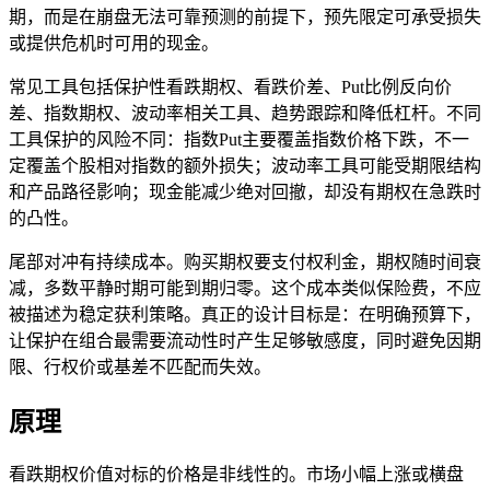
期，而是在崩盘无法可靠预测的前提下，预先限定可承受损失
或提供危机时可用的现金。
常见工具包括保护性看跌期权、看跌价差、Put比例反向价
差、指数期权、波动率相关工具、趋势跟踪和降低杠杆。不同
工具保护的风险不同：指数Put主要覆盖指数价格下跌，不一
定覆盖个股相对指数的额外损失；波动率工具可能受期限结构
和产品路径影响；现金能减少绝对回撤，却没有期权在急跌时
的凸性。
尾部对冲有持续成本。购买期权要支付权利金，期权随时间衰
减，多数平静时期可能到期归零。这个成本类似保险费，不应
被描述为稳定获利策略。真正的设计目标是：在明确预算下，
让保护在组合最需要流动性时产生足够敏感度，同时避免因期
限、行权价或基差不匹配而失效。
原理
看跌期权价值对标的价格是非线性的。市场小幅上涨或横盘