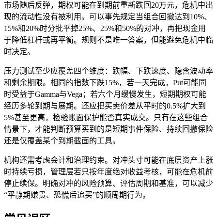
市场随后反弹，期权可能在到期前重新跌回20万元，危机中出
现的流动性没有被利用。可以事先规定当组合回撤达到10%、
15%和20%时分批平掉25%、25%和50%的对冲，再把现金用
于降低杠杆或再平衡。规则不是唯一答案，但能避免危机中临
时决定。
压力测试至少应覆盖四个维度：跌幅、下跌速度、隐含波动率
和剩余期限。相同的指数下跌15%，若一天完成，Put可能同
时受益于Gamma与Vega；若六个月缓慢发生，短期期权可能
经历多轮到期与展期。还应把买卖价差从平时的0.5%扩大到
5%甚至更高，检验账面保护能否真实成交。只有在这些组合
情景下，才能判断预算买到的是短期事件保险、持续回撤保险
还是仅覆盖某个到期截面的工具。
机构还需考虑会计和治理约束。对冲头寸可能在底层资产上涨
时持续亏损，管理层若只按年度绝对收益考核，可能在危机前
停止续保。明确对冲的风险预算、评估周期和基准，可以减少
“平静期嫌贵、恐慌后追买”的顺周期行为。