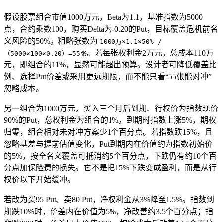
假设股票组合市值1000万元，Beta为1.1，基准指数为5000
点，合约乘数100，购买Delta为-0.20的Put，目标覆盖危机前名
义风险的50%。粗略张数为
1000万×1.1×50% /
。若每张权利金2万元，总成本110万
（5000×100×0.20）=55张
元，即组合的11%，显然可能超出预算。设计者可降低覆盖比
例、选择Put价差或采用更远期限，而不能只看“55张能对冲”
忽略成本。
另一组合为1000万元，买入三个月后到期、行权价为指数现价
90%的Put，总权利金为组合的1%。到期时指数上涨5%，期权
归零，组合相对未对冲方案少1个百分点。若指数跌15%，且
忽略基差与提前估值变化，Put到期内在价值约为指数初始价
的5%，按全名义覆盖可抵消约5个百分点，下跌仍有约10个百
分点加保险费的损失。它不是把15%下跌变成盈利，而是从行
权价以下开始缓冲。
若改为买95 Put、卖80 Put，净权利金从3%降至1.5%。指数到
期跌10%时，价差内在价值为5%，净改善约3.5个百分点；指