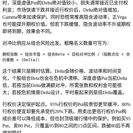
时，深度虚值Put的Delta绝对值较小，损失通常接近已支付权
利金；市场快速下跌并接近行权价后，Delta绝对值增加，
Gamma带来加速保护。同时恐慌常推高隐含波动率，正Vega
也可能提升期权价值。但若下跌缓慢、隐含波动率不升或期权
即将到期，效果会不同。
对冲比例应从组合风险出发。粗略名义数量可写为：
期权张数 ≈ 组合市值 × 组合Beta × 目标对冲比例 /（指数点位 × 合
约乘数 × |Delta|）
这个结果只是瞬时估算。Delta会随价格、波动率和时间变
化，个股组合Beta也会在危机中漂移。深度虚值Put当前Delta
低，若按当前Delta做满额对冲，所需张数和权利金可能很
大；若按危机情景Delta设计，平时看起来则是低Delta覆盖。
行权价决定保护起点。95%行权价的Put较贵但更早缓冲，80%
行权价便宜却要先承受约20%下跌。用卖出更低行权价Put构
成价差可以降低成本，但也封顶极端行情中的保护。例如买95
Put、卖80 Put，只覆盖95到80之间的15点区间，跌破80后不再
增加赔付。