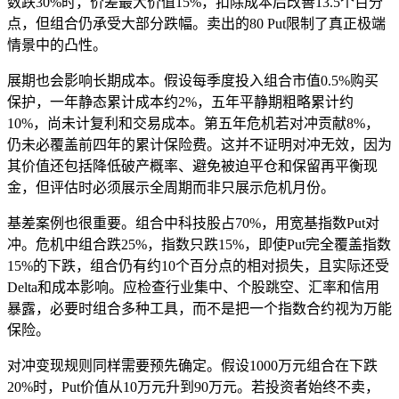
数跌30%时，价差最大价值15%，扣除成本后改善13.5个百分
点，但组合仍承受大部分跌幅。卖出的80 Put限制了真正极端
情景中的凸性。
展期也会影响长期成本。假设每季度投入组合市值0.5%购买
保护，一年静态累计成本约2%，五年平静期粗略累计约
10%，尚未计复利和交易成本。第五年危机若对冲贡献8%，
仍未必覆盖前四年的累计保险费。这并不证明对冲无效，因为
其价值还包括降低破产概率、避免被迫平仓和保留再平衡现
金，但评估时必须展示全周期而非只展示危机月份。
基差案例也很重要。组合中科技股占70%，用宽基指数Put对
冲。危机中组合跌25%，指数只跌15%，即使Put完全覆盖指数
15%的下跌，组合仍有约10个百分点的相对损失，且实际还受
Delta和成本影响。应检查行业集中、个股跳空、汇率和信用
暴露，必要时组合多种工具，而不是把一个指数合约视为万能
保险。
对冲变现规则同样需要预先确定。假设1000万元组合在下跌
20%时，Put价值从10万元升到90万元。若投资者始终不卖，