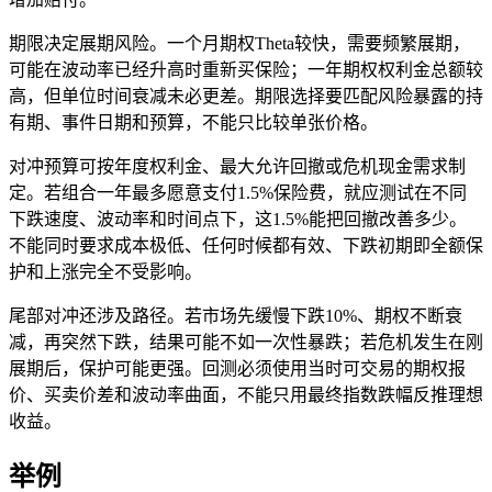
期限决定展期风险。一个月期权Theta较快，需要频繁展期，
可能在波动率已经升高时重新买保险；一年期权权利金总额较
高，但单位时间衰减未必更差。期限选择要匹配风险暴露的持
有期、事件日期和预算，不能只比较单张价格。
对冲预算可按年度权利金、最大允许回撤或危机现金需求制
定。若组合一年最多愿意支付1.5%保险费，就应测试在不同
下跌速度、波动率和时间点下，这1.5%能把回撤改善多少。
不能同时要求成本极低、任何时候都有效、下跌初期即全额保
护和上涨完全不受影响。
尾部对冲还涉及路径。若市场先缓慢下跌10%、期权不断衰
减，再突然下跌，结果可能不如一次性暴跌；若危机发生在刚
展期后，保护可能更强。回测必须使用当时可交易的期权报
价、买卖价差和波动率曲面，不能只用最终指数跌幅反推理想
收益。
举例