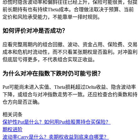
恐慌时隐含波动率和偏斜往往已经上升，保险可能很贵，但提
前长期持有也有持续Theta成本。合理做法取决于预算、当前
定价和风险承受能力，不能靠单一择时规则。
如何评价对冲是否成功？
应看完整周期内的组合回撤、波动、资金占用、保险费、交易
成本和危机时流动性，而不只看某张期权是否盈利。对冲盈利
但底层亏得更多，不代表组合实现正收益。
为什么对冲在指数下跌时仍可能亏损？
Put可能尚未进入实值、Theta损耗超过Delta收益、隐含波动率
下降，或组合与对冲指数走势不一致。还应检查合约乘数和持
仓方向是否正确。
相关词条
保护性Put是什么？如何用Put给股票持仓买保险？
期权进阶
波动率Carry是什么？卖期权收益到底来自哪里？