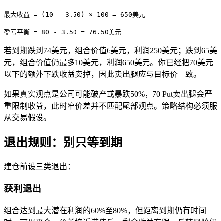
最大收益 = (10 - 3.50) × 100 = 650美元
盈亏平衡 = 80 - 3.50 = 76.50美元
若到期跌到74美元，组合价值6美元，利润250美元；跌到65美
元，组合价值仍最多10美元，利润650美元。你已经把70美元
以下的额外下跌收益卖掉，因此卖出腿应与目标价一致。
如果真实观点是公司可能破产或暴跌50%，70 Put卖出腿会严
重限制收益，此时窄价差并不匹配尾部观点。策略结构必须服
从交易假设。
退出规则：别只等到期
建仓前设三类退出：
获利退出
组合达到最大潜在利润的60%至80%，但距离到期仍有时间