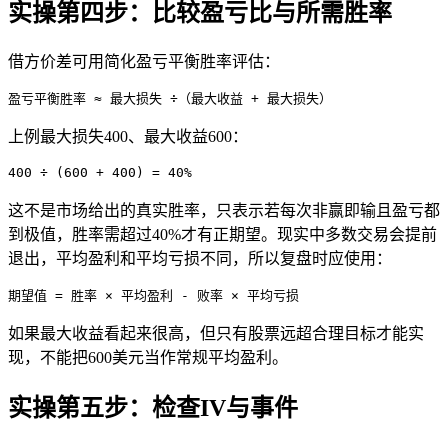
实操第四步：比较盈亏比与所需胜率
借方价差可用简化盈亏平衡胜率评估：
盈亏平衡胜率 ≈ 最大损失 ÷（最大收益 + 最大损失）
上例最大损失400、最大收益600：
400 ÷ (600 + 400) = 40%
这不是市场给出的真实胜率，只表示若每次非赢即输且盈亏都
到极值，胜率需超过40%才有正期望。现实中多数交易会提前
退出，平均盈利和平均亏损不同，所以复盘时应使用：
期望值 = 胜率 × 平均盈利 - 败率 × 平均亏损
如果最大收益看起来很高，但只有股票远超合理目标才能实
现，不能把600美元当作常规平均盈利。
实操第五步：检查IV与事件