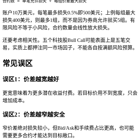
合约数 = 单笔允许损失 ÷ 每组价差最大损失
账户10万美元，每笔最多损失0.5%即500美元；上例每组最大
损失400美元，则最多1组，而不是因为券商允许就买5组。有
限风险不等于小风险，合约数量会线性放大损失。
还要考虑相关性。五个科技股Bull Call可能表面上是五笔交
易，实质上都押注同一市场因子，不能各自按满额风险预算。
常见误区
误区1：价差越宽越好
更宽意味着为更多潜在收益付费。若目标价用不到宽度，只会
增加成本。
误区2：价差越窄越安全
窄价差绝对损失较小，但Bid/Ask和手续费占比更高，也可能
需要更多合约才能达到目标敞口。