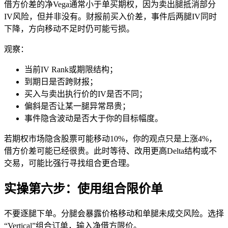
借方价差的净Vega通常小于单买期权，因为卖出腿抵消部分
IV风险，但并非没有。财报前买入价差，事件后两腿IV同时
下降，方向移动不足时仍可能亏损。
观察：
当前IV Rank或期限结构；
到期日是否跨财报；
买入与卖出执行价的IV是否不同；
偏斜是否让某一腿异常昂贵；
事件隐含波动是否大于你的目标幅度。
若期权市场隐含股票可能移动10%，你的观点只是上涨4%，
借方价差可能已经很贵。此时等待、改用更高Delta结构或不
交易，可能比强行寻找组合更合理。
实操第六步：使用组合限价单
不要逐腿下单。分腿会暴露价格移动和单腿未成交风险。选择
“Vertical”组合订单，输入净借方限价。