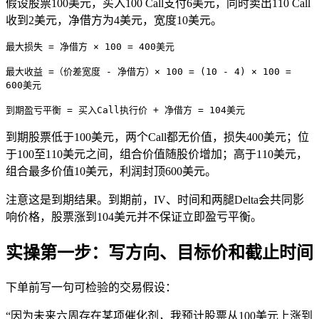
假设股票100美元，买入100 Call支付6美元，同时卖出110 Call
收到2美元，净借方为4美元，宽度10美元。
最大损失 = 净借方 × 100 = 400美元
最大收益 =（价差宽度 - 净借方）× 100 = (10 - 4) × 100 =
600美元
到期盈亏平衡 = 买入Call执行价 + 净借方 = 104美元
到期股票低于100美元，两个Call都无价值，损失400美元；位
于100至110美元之间，组合价值随股价增加；高于110美元，
组合最多价值10美元，利润封顶600美元。
注意这是到期结果。到期前，IV、时间和两腿Delta会共同影
响价格，股票涨到104美元并不保证立即盈亏平衡。
实操第一步：写方向、目标价和截止时间
下单前写一句可检验的交易假设：
“因为未来六周存在某项催化剂，我预计股票从100美元上涨到