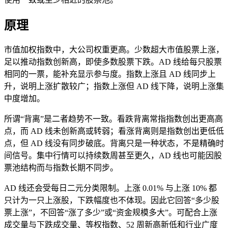
原理
市值加权指数中，大公司权重更高。少数超大市值股票上涨，
足以推动指数创新高，即使多数股票下跌。AD 线给每只股票
相同的一票，能补充显示参与度。指数上涨且 AD 线同步上
升，说明上涨扩散较广；指数上涨但 AD 线下降，说明上涨集
中度增加。
所谓“背离”是二者趋势不一致。看跌背离常指指数创出更高高
点，而 AD 线未创新高或转弱；看涨背离则是指数创出更低低
点，但 AD 线没有同步破底。背离只是一种状态，不是精确时
间信号。集中行情可以持续数周甚至更久，AD 线也可能因股
票池结构而与指数长期不同步。
AD 线还会受每日二元分类限制。上涨 0.01% 与上涨 10% 都
只计为一只上涨股，下跌幅度也不体现。因此它回答“多少股
票上涨”，不回答“涨了多少”或“资金规模多大”。可配合上涨
成交量与下跌成交量、等权指数、52 周新高新低和行业广度