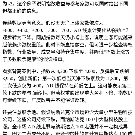
为 -3。这个例子说明指数收益与参与家数可以同时给出不同
但都正确的信息。
连续数据更有意义。假设五天净上涨家数依次为
+800、+450、+200、-300、-700，AD 线累计变化从强劲上升
逐步转为下降。同期指数每天仍小幅上涨，说明上涨可能越来
越依赖少数权重股。此时不能直接做空，但可进一步检查等权
指数、行业数量、成交量和持仓集中度，并降低“指数上涨等
于多数股票健康”的假设权重。
看涨背离案例中，指数从 4,200 下跌至 4,000，反弹后又跌到
3,950，创出新低；第一次低点当天净下跌家数为 -1,800，第
二次低点仅为 -600，AD 线保持在前低之上。这可能表示第二
轮下跌的参与面缩小。但若权重股出现重大盈利下修，指数仍
可继续下跌，广度改善并不能保证反转。
还要注意股票池。假设纳斯达克全市场包含大量小型生物科技
公司，这些公司持续下跌，而纳斯达克 100 中大型科技股上
涨。全市场 AD 线走弱与纳斯达克 100 走强并不一定构成异
常，因为二者成分不同。更合理的比较是计算纳斯达克 100 成