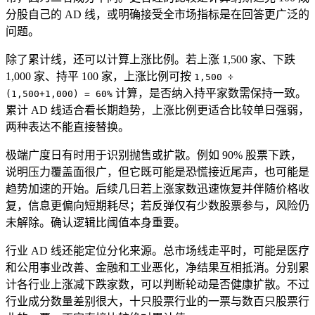
分股自己的 AD 线，或明确接受全市场指标是在回答更广泛的
问题。
除了累计线，还可以计算上涨比例。若上涨 1,500 家、下跌
1,000 家、持平 100 家，上涨比例可按
1,500 ÷
计算，是否纳入持平家数需保持一致。
(1,500+1,000) = 60%
累计 AD 线适合看长期趋势，上涨比例更适合比较单日强弱，
两种表达不能直接替换。
极端广度日有时用于识别抛售或扩散。例如 90% 股票下跌，
说明压力覆盖面很广，但它既可能是恐慌接近尾声，也可能是
趋势加速的开始。后续几日若上涨家数迅速恢复并伴随价格收
复，信息更偏向短期耗尽；若反弹仅有少数股票参与，风险仍
未解除。确认逻辑比阈值本身重要。
行业 AD 线还能定位分化来源。总市场线走平时，可能是医疗
和公用事业改善、金融和工业恶化，净结果互相抵消。分别累
计各行业上涨减下跌家数，可以判断轮动是否健康扩散。不过
行业成分数量差别很大，十只股票行业的一票与数百只股票行