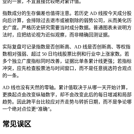
业的一票，不宜直接比较绝对累计值。
指数成分的生存偏差也值得注意。若历史 AD 线按今天成分股
向后计算，会排除过去退市或被剔除的弱势公司，从而美化历
史广度。严格历史研究需要当时成分数据。普通图表未说明方
法时，应把结论视为近似观察，而非精确回测证据。
实际复盘可记录指数是否创新高、AD 线是否创新高、等权指
数相对强弱、超过 50 日均线股票比例和行业中上涨家数。若
多个独立广度指标同时改善，证据比单条累计线更强；若指标
冲突，应先检查股票池与时间窗口，而不是任意挑选符合观点
的一条。
AD 线也没有天然的零轴。累计值取决于从哪一天开始计算，
更换起点会改变纵轴数字，却不会改变此后的每日增减和局部
趋势。因此跨平台比较应对齐走势与转折日期，而不是争论哪
一个绝对点位更“准确”。
常见误区