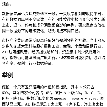
观察。
数据源差异也会造成数值不一致。一只股票相对昨收持平时，
有的数据源单列不变家数，有的可能按微小报价变化分类；新
上市、退市、停牌和成分调整都会影响序列。研究重点应放在
同一数据源下的连续变化，避免拼接不同口径。
市场广度背后通常反映风险偏好与盈利预期的扩散。当上涨从
少数防御或大型科技股扩展到工业、金融、小盘和周期行业，
AD 线可能改善；经济担忧增加时，资金集中到少数稳定公
司，指数仍可能坚挺而广度走弱。但这些是可能机制，必须结
合利率、盈利与行业数据验证。
举例
假设一个只有五只股票的市值加权指数，其中 A 公司占
60%，其余四家公司各占 10%。某日 A 上涨 3%，B、C、D、
E 各下跌 1%，指数近似变化为
，表
60%×3% - 40%×1% = 1.4%
面明显上涨。AD 数据却是 1 家上涨、4 家下跌，净上涨家数