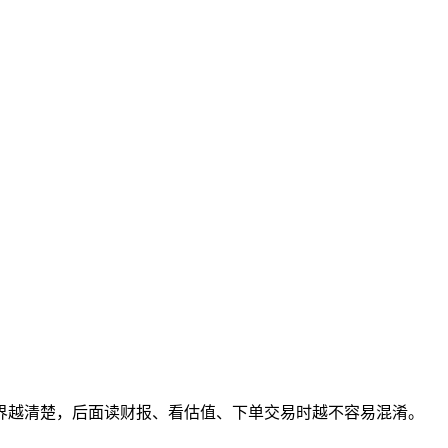
。
界越清楚，后面读财报、看估值、下单交易时越不容易混淆。