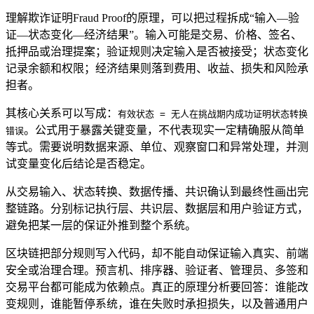
理解欺诈证明Fraud Proof的原理，可以把过程拆成“输入—验
证—状态变化—经济结果”。输入可能是交易、价格、签名、
抵押品或治理提案；验证规则决定输入是否被接受；状态变化
记录余额和权限；经济结果则落到费用、收益、损失和风险承
担者。
其核心关系可以写成：
有效状态 = 无人在挑战期内成功证明状态转换
。公式用于暴露关键变量，不代表现实一定精确服从简单
错误
等式。需要说明数据来源、单位、观察窗口和异常处理，并测
试变量变化后结论是否稳定。
从交易输入、状态转换、数据传播、共识确认到最终性画出完
整链路。分别标记执行层、共识层、数据层和用户验证方式，
避免把某一层的保证外推到整个系统。
区块链把部分规则写入代码，却不能自动保证输入真实、前端
安全或治理合理。预言机、排序器、验证者、管理员、多签和
交易平台都可能成为依赖点。真正的原理分析要回答：谁能改
变规则，谁能暂停系统，谁在失败时承担损失，以及普通用户