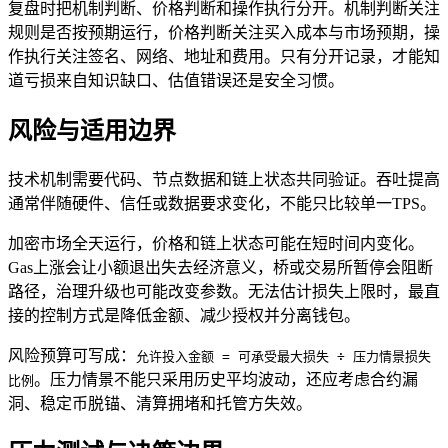
复盘时把机制判断、价格判断和操作执行分开。机制判断关注
规则是否按预期运行，价格判断关注买入成本与市场预期，操
作执行关注签名、网络、地址和费用。只有分开记录，才能知
道亏损来自知识缺口、估值错误还是安全习惯。
风险与适用边界
技术机制需要代码、节点数据和链上状态共同验证。吞吐提高
通常伴随硬件、信任或数据要求变化，不能只比较单一TPS。
加密市场全天运行，价格和链上状态可能在短时间内变化。
Gas上涨会让小额退出失去经济意义，桥或交易所暂停会阻断
路径，治理升级也可能改变参数。无法估计损失上限时，最直
接的控制方式是降低金额、减少授权并分离钱包。
风险预算可写成：
允许投入金额 = 可承受最大损失 ÷ 压力情景损失
。压力情景不能只采用历史平均波动，还应考虑合约漏
比例
洞、稳定币脱锚、清算拥堵和托管方失效。