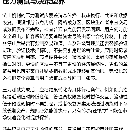
压力测试与决策边界
链上机制的压力测试应覆盖消息传播、状态执行、共识和数据
恢复。假设部分节点离线、网络被分区、区块生产者审查交易
或数据发布不完整，检查普通节点能否发现问题、用户何时能
安全退出。扩容系统还要追踪资金最终由哪个合约控制，排序
器停止后是否有强制交易通道，以及升级管理员能否替换验证
逻辑。验证技术指标时，不要只引用理论吞吐量。应同时记录
实际区块利用率、节点硬件要求、状态增长、重组频率和最终
确认时间。更快的区块并不等于更快的经济最终性，更低的单
笔费用也可能来自补贴或把数据成本转移到其他层。完整比较
必须把安全预算与用户验证成本放回同一张表。
压力测试完成后，应把结果转化为具体行动条件。例如健康指
标接近阈值时降低仓位，管理员权限变化时暂停交互，流动性
低于预设规模时不再加仓，或者恢复方案无法通过演练时不存
放长期资产。规则必须能够执行，只有“保持谨慎”并不能在市
场快速变化时提供保护。
还要记录自己无法验证的部分。普通用户不可能审计所有代