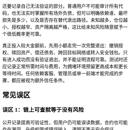
还要记录自己无法验证的部分。普通用户不可能审计所有代
码，也无法实时掌握所有场外负债，但可以明确依赖谁、最坏
损失是多少，以及是否存在替代退出路径。未知越多，仓位越
小、授权越窄、资产隔离越严格，这比给未知风险随意赋予一
个很低概率更可靠。
真正投入较大金额前，先用小额走完一次完整退出：撤销授
权、赎回资产、偿还债务、跨回目标网络或转入安全钱包。只
有进入成功而没有验证退出，并不能证明流程可靠。测试时还
应记录正常所需时间与费用，为拥堵环境预留更高成本和更长
等待时间。任何依赖客服、管理员或单一前端才能完成的步
骤，都应被视为额外信任条件。
常见误区
误区 1：链上可查就等于没有风险
公开记录提高可验证性，但用户仍可能误读数据，合约也可能
存在漏洞、升级权限或错误输入。透明不等于安全保证。