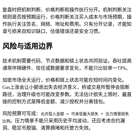
复盘时把机制判断、价格判断和操作执行分开。机制判断关注
规则是否按预期运行，价格判断关注买入成本与市场预期，操
作执行关注签名、网络、地址和费用。只有分开记录，才能知
道亏损来自知识缺口、估值错误还是安全习惯。
风险与适用边界
技术机制需要代码、节点数据和链上状态共同验证。吞吐提高
通常伴随硬件、信任或数据要求变化，不能只比较单一TPS。
加密市场全天运行，价格和链上状态可能在短时间内变化。
Gas上涨会让小额退出失去经济意义，桥或交易所暂停会阻断
路径，治理升级也可能改变参数。无法估计损失上限时，最直
接的控制方式是降低金额、减少授权并分离钱包。
风险预算可写成：
允许投入金额 = 可承受最大损失 ÷ 压力情景损失
。压力情景不能只采用历史平均波动，还应考虑合约漏
比例
洞、稳定币脱锚、清算拥堵和托管方失效。