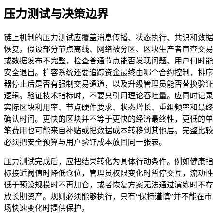
压力测试与决策边界
链上机制的压力测试应覆盖消息传播、状态执行、共识和数据
恢复。假设部分节点离线、网络被分区、区块生产者审查交易
或数据发布不完整，检查普通节点能否发现问题、用户何时能
安全退出。扩容系统还要追踪资金最终由哪个合约控制，排序
器停止后是否有强制交易通道，以及升级管理员能否替换验证
逻辑。验证技术指标时，不要只引用理论吞吐量。应同时记录
实际区块利用率、节点硬件要求、状态增长、重组频率和最终
确认时间。更快的区块并不等于更快的经济最终性，更低的单
笔费用也可能来自补贴或把数据成本转移到其他层。完整比较
必须把安全预算与用户验证成本放回同一张表。
压力测试完成后，应把结果转化为具体行动条件。例如健康指
标接近阈值时降低仓位，管理员权限变化时暂停交互，流动性
低于预设规模时不再加仓，或者恢复方案无法通过演练时不存
放长期资产。规则必须能够执行，只有“保持谨慎”并不能在市
场快速变化时提供保护。