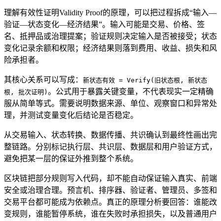
理解有效性证明Validity Proof的原理，可以把过程拆成“输入—
验证—状态变化—经济结果”。输入可能是交易、价格、签
名、抵押品或治理提案；验证规则决定输入是否被接受；状态
变化记录余额和权限；经济结果则落到费用、收益、损失和风
险承担者。
其核心关系可以写成：
新状态有效 = Verify(旧状态根, 新状态
。公式用于暴露关键变量，不代表现实一定精确
根, 批次证明)
服从简单等式。需要说明数据来源、单位、观察窗口和异常处
理，并测试变量变化后结论是否稳定。
从交易输入、状态转换、数据传播、共识确认到最终性画出完
整链路。分别标记执行层、共识层、数据层和用户验证方式，
避免把某一层的保证外推到整个系统。
区块链把部分规则写入代码，却不能自动保证输入真实、前端
安全或治理合理。预言机、排序器、验证者、管理员、多签和
交易平台都可能成为依赖点。真正的原理分析要回答：谁能改
变规则，谁能暂停系统，谁在失败时承担损失，以及普通用户