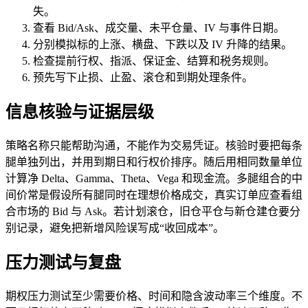
失。
查看 Bid/Ask、成交量、未平仓量、IV 与事件日期。
分别模拟标的上涨、横盘、下跌以及 IV 升降的结果。
检查提前行权、指派、保证金、结算和税务规则。
预先写下止损、止盈、滚仓和到期处理条件。
信息核验与证据层级
策略名称只能帮助沟通，不能作为交易凭证。核验时要把每条
腿单独列出，并用到期日和行权价排序。随后用相同数量单位
计算净 Delta、Gamma、Theta、Vega 和现金流。多腿组合的中
间价常是假设所有腿同时在理想价格成交，真实订单应查看组
合市场的 Bid 与 Ask。若计划滚仓，旧仓平仓与新仓建仓要分
别记录，避免把新增风险误写成“收回成本”。
压力测试与复盘
期权压力测试至少需要价格、时间和隐含波动率三个维度。不