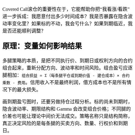
Covered Call滚仓的重要性在于，它能帮助你把“我看涨/看跌”
进一步拆成：我愿意付出多少时间成本？我是否暴露在
隐含波
动率
变化里？如果
标的
不动，我会亏什么？如果到期临近，我
是否还能顺利调整？
原理：变量如何影响结果
多腿策略的本质，是把不同执行价、到期日或权利方向的合约
组合起来，重新分配方向、波动率和时间风险。组合盈亏应逐
腿相加：
组合损益 = Σ（每条腿平仓或到期价值 - 建仓成本）× 合约
。信用收入不是最终利润，借方成本也不是所有情
乘数 - 费用
况下的最大损失。
画到期盈亏图时，还要另做持仓过程分析。标的尚未到期时，
隐含波动率、期限结构和 Gamma 会改变组合价格；不同腿的
价差也可能让理论中间价无法成交。策略名称只是结构简称，
真正决定风险的是每条腿的买卖方向、数量、行权价和到期
日。