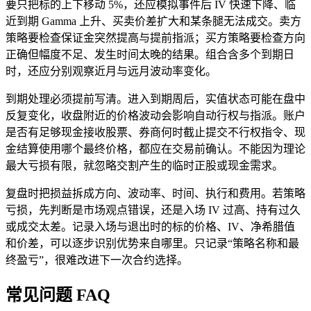
要只把标的上下移动 5%，还应模拟事件后 IV 快速下降、临
近到期 Gamma 上升、买卖价差扩大和某条腿无法成交。卖方
策略要检查保证金突然提高与提前指派；买方策略要检查方向
正确但幅度不足、发生时间太晚的结果。组合含多个到期日
时，还应分别观察近月与远月波动率变化。
到期处理必须提前写清。进入到期周后，实值状态可能在盘中
反复变化，收盘附近的价格波动会影响自动行权与指派。账户
是否有足够现金接收股票、券商何时截止提交不行权指令、现
金结算使用哪个最终价格，都应在交易前确认。不能因为理论
最大亏损有限，就忽略交割产生的临时正股或现金需求。
复盘时把损益拆成方向、波动率、时间、执行和费用。若策略
亏损，先判断是市场观点错误，还是入场 IV 过高、持有过久
或成交太差。记录入场与退出时的标的价格、IV、净希腊值
和价差，可以逐步识别优势来自哪里。只记录“策略名称和最
终盈亏”，很难改进下一次合约选择。
常见问题 FAQ