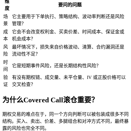
维
要问的问题
度
场
它主要用于下单执行、策略结构、波动率判断还是风险
景
管理？
成
它会不会改变权利金、买卖价差、时间成本、保证金或
本
机会成本？
风
最坏情况下，损失来自价格波动、清算、合约漏洞还是
险
流动性
不足？
时
它是短期事件风险，还是长期结构性风险？
间
验
有没有期权链、成交量、未平仓量、IV 或正股价格可以
证
交叉检查？
为什么Covered Call滚仓重要？
期权交易的难点在于，同一个方向判断可以被包装成很多不同
结构。买入、卖出、价差、多腿组合和对冲方式不同，最终暴
露的风险也完全不同。