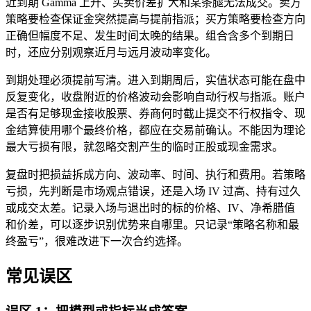
近到期 Gamma 上升、买卖价差扩大和某条腿无法成交。卖方
策略要检查保证金突然提高与提前指派；买方策略要检查方向
正确但幅度不足、发生时间太晚的结果。组合含多个到期日
时，还应分别观察近月与远月波动率变化。
到期处理必须提前写清。进入到期周后，实值状态可能在盘中
反复变化，收盘附近的价格波动会影响自动行权与指派。账户
是否有足够现金接收股票、券商何时截止提交不行权指令、现
金结算使用哪个最终价格，都应在交易前确认。不能因为理论
最大亏损有限，就忽略交割产生的临时正股或现金需求。
复盘时把损益拆成方向、波动率、时间、执行和费用。若策略
亏损，先判断是市场观点错误，还是入场 IV 过高、持有过久
或成交太差。记录入场与退出时的标的价格、IV、净希腊值
和价差，可以逐步识别优势来自哪里。只记录“策略名称和最
终盈亏”，很难改进下一次合约选择。
常见误区