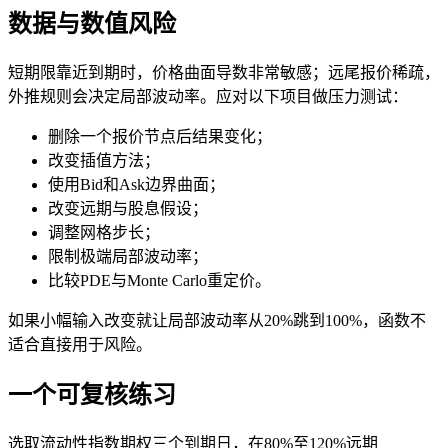
数据与数值风险
短期限靠近到期时，价格曲面导数非常敏感；远尾报价稀疏，
外推规则会决定局部波动率。应对以下项目做压力测试：
删除一个报价节点后结果变化；
改变插值方法；
使用Bid和Ask边界曲面；
改变远期与股息假设；
调整网格步长；
限制极端局部波动率；
比较PDE与Monte Carlo重定价。
如果小幅输入改变就让局部波动率从20%跳到100%，函数不
适合直接用于风险。
一个可复核练习
选取流动性指数期权三个到期日，在80%至120%远期