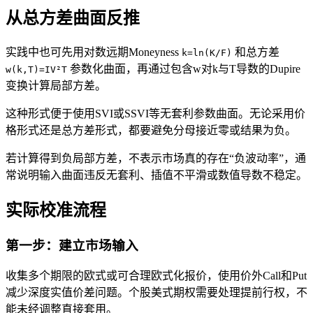
从总方差曲面反推
实践中也可先用对数远期Moneyness
和总方差
k=ln(K/F)
参数化曲面，再通过包含w对k与T导数的Dupire
w(k,T)=IV²T
变换计算局部方差。
这种形式便于使用SVI或SSVI等无套利参数曲面。无论采用价
格形式还是总方差形式，都要避免分母接近零或结果为负。
若计算得到负局部方差，不表示市场真的存在“负波动率”，通
常说明输入曲面违反无套利、插值不平滑或数值导数不稳定。
实际校准流程
第一步：建立市场输入
收集多个期限的欧式或可合理欧式化报价，使用价外Call和Put
减少深度实值价差问题。个股美式期权需要处理提前行权，不
能未经调整直接套用。