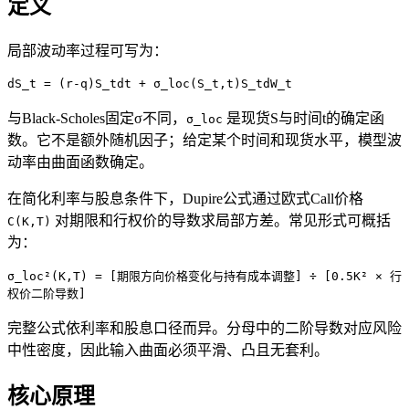
定义
局部波动率过程可写为：
dS_t = (r-q)S_tdt + σ_loc(S_t,t)S_tdW_t
与Black-Scholes固定σ不同，
是现货S与时间t的确定函
σ_loc
数。它不是额外随机因子；给定某个时间和现货水平，模型波
动率由曲面函数确定。
在简化利率与股息条件下，Dupire公式通过欧式Call价格
对期限和行权价的导数求局部方差。常见形式可概括
C(K,T)
为：
σ_loc²(K,T) = [期限方向价格变化与持有成本调整] ÷ [0.5K² × 行
权价二阶导数]
完整公式依利率和股息口径而异。分母中的二阶导数对应风险
中性密度，因此输入曲面必须平滑、凸且无套利。
核心原理