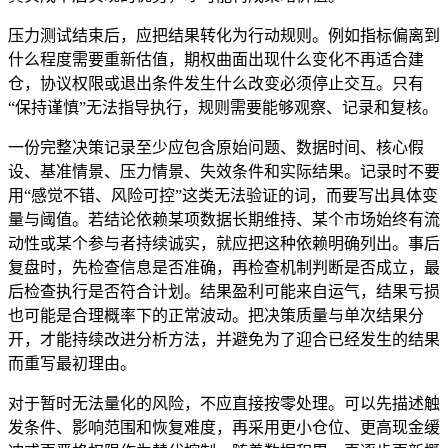
压力测试结束后，应把结果转化为行动规则。例如指标偏离到
什么程度需要重新估值，期权曲面出现什么变化不再适合建
仓，协议权限或退出条件发生什么改变必须停止交互。只有
“保持谨慎”无法指导执行，规则需要能够观察、记录和复核。
一份完整决策记录至少应包含原始问题、数据时间、核心假
设、基准情景、压力情景、失效条件和实际结果。记录时不要
用“感觉不错、风险可控”这类无法验证的词，而要写出具体变
量与阈值。若结论依赖某项数据长期维持、某个市场始终有流
动性或某个参与者持续诚实，就应把这种依赖明确列出。事后
复盘时，先检查信息是否准确，再检查机制判断是否成立，最
后检查执行是否符合计划。结果盈利可能来自运气，结果亏损
也可能是合理概率下的正常波动。把决策质量与单次结果分
开，才能持续改进分析方法，并避免为了迎合已经发生的结果
而重写最初理由。
对于暂时无法量化的风险，不应直接按零处理。可以先描述触
发条件、影响范围和恢复难度，再采用更小仓位、更高现金缓