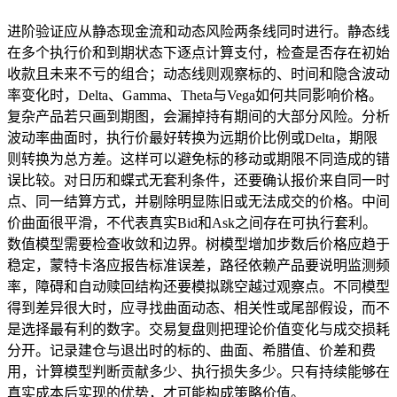
进阶验证应从静态现金流和动态风险两条线同时进行。静态线
在多个执行价和到期状态下逐点计算支付，检查是否存在初始
收款且未来不亏的组合；动态线则观察标的、时间和隐含波动
率变化时，Delta、Gamma、Theta与Vega如何共同影响价格。
复杂产品若只画到期图，会漏掉持有期间的大部分风险。分析
波动率曲面时，执行价最好转换为远期价比例或Delta，期限
则转换为总方差。这样可以避免标的移动或期限不同造成的错
误比较。对日历和蝶式无套利条件，还要确认报价来自同一时
点、同一结算方式，并剔除明显陈旧或无法成交的价格。中间
价曲面很平滑，不代表真实Bid和Ask之间存在可执行套利。
数值模型需要检查收敛和边界。树模型增加步数后价格应趋于
稳定，蒙特卡洛应报告标准误差，路径依赖产品要说明监测频
率，障碍和自动赎回结构还要模拟跳空越过观察点。不同模型
得到差异很大时，应寻找曲面动态、相关性或尾部假设，而不
是选择最有利的数字。交易复盘则把理论价值变化与成交损耗
分开。记录建仓与退出时的标的、曲面、希腊值、价差和费
用，计算模型判断贡献多少、执行损失多少。只有持续能够在
真实成本后实现的优势，才可能构成策略价值。