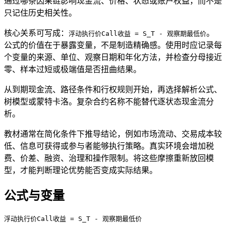
通过哪条因果链影响现金流、价格、状态或账户权益，而不是
只记住历史相关性。
核心关系可写成：
。
浮动执行价Call收益 = S_T - 观察期最低价
公式的价值在于暴露变量，不是制造精确感。使用时应记录每
个变量的来源、单位、观察日期和年化方法，并检查分母接近
零、样本过短或极端值是否扭曲结果。
从到期现金流、路径条件和行权规则开始，再选择解析公式、
树模型或蒙特卡洛。复杂合约名称不能替代逐状态现金流分
析。
教材通常在简化条件下推导结论，例如市场流动、交易成本较
低、信息可获得或参与者能够执行策略。真实环境会增加税
费、价差、融资、治理和操作限制。将这些摩擦重新放回模
型，才能判断理论优势能否变成实际结果。
公式与变量
浮动执行价Call收益 = S_T - 观察期最低价