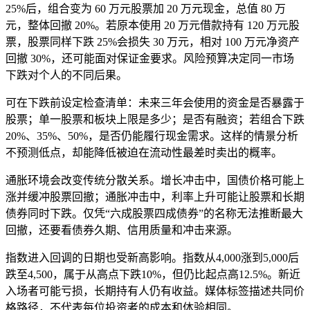
25%后，组合变为 60 万元股票加 20 万元现金，总值 80 万
元，整体回撤 20%。若原本使用 20 万元借款持有 120 万元股
票，股票同样下跌 25%会损失 30 万元，相对 100 万元净资产
回撤 30%，还可能面对保证金要求。风险预算决定同一市场
下跌对个人的不同后果。
可在下跌前设定检查清单：未来三年会使用的资金是否暴露于
股票；单一股票和板块上限是多少；是否有融资；若组合下跌
20%、35%、50%，是否仍能履行现金需求。这样的情景分析
不预测低点，却能降低被迫在流动性最差时卖出的概率。
通胀环境会改变传统分散关系。增长冲击中，国债价格可能上
涨并缓冲股票回撤；通胀冲击中，利率上升可能让股票和长期
债券同时下跌。仅凭“六成股票四成债券”的名称无法推断最大
回撤，还要看债券久期、信用质量和冲击来源。
指数进入回调的日期也受新高影响。指数从4,000涨到5,000后
跌至4,500，属于从高点下跌10%，但仍比起点高12.5%。新近
入场者可能亏损，长期持有人仍有收益。媒体标签描述共同价
格路径，不代表每位投资者的成本和体验相同。