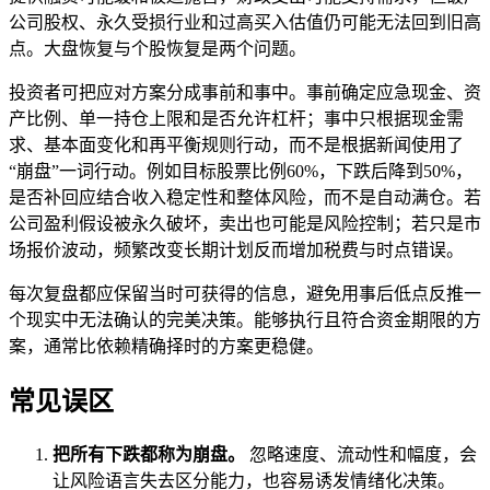
公司股权、永久受损行业和过高买入估值仍可能无法回到旧高
点。大盘恢复与个股恢复是两个问题。
投资者可把应对方案分成事前和事中。事前确定应急现金、资
产比例、单一持仓上限和是否允许杠杆；事中只根据现金需
求、基本面变化和再平衡规则行动，而不是根据新闻使用了
“崩盘”一词行动。例如目标股票比例60%，下跌后降到50%，
是否补回应结合收入稳定性和整体风险，而不是自动满仓。若
公司盈利假设被永久破坏，卖出也可能是风险控制；若只是市
场报价波动，频繁改变长期计划反而增加税费与时点错误。
每次复盘都应保留当时可获得的信息，避免用事后低点反推一
个现实中无法确认的完美决策。能够执行且符合资金期限的方
案，通常比依赖精确择时的方案更稳健。
常见误区
把所有下跌都称为崩盘。
忽略速度、流动性和幅度，会
让风险语言失去区分能力，也容易诱发情绪化决策。