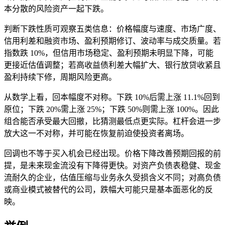
本分散的风险资产一起下跌。
判断下跌性质可观察五类信息：价格幅度与速度、
市场广度
、
信用利差和融资市场、盈利预期修订、波动率与成交质量。若
指数跌 10%，但信用市场稳定、盈利预期未明显下降，可能
更接近估值调整；若高收益债利差大幅扩大、银行放贷收紧且
盈利持续下修，周期风险更高。
从数学上看，回本幅度不对称。下跌 10%后需上涨 11.1%回到
原位；下跌 20%需上涨 25%；下跌 50%则需上涨 100%。因此
组合能否承受最大回撤，比猜测最低点更实际。杠杆会进一步
放大这一不对称，并可能在恢复前迫使投资者离场。
回调也不等于买入机会已经出现。价格下降改善预期回报的前
提，是未来现金流没有下降得更快。对资产负债表稳健、现金
流耐久的企业，估值压缩与业务永久受损含义不同；对高负债
或商业模式被替代的公司，跌幅大可能只是基本面恶化的反
映。