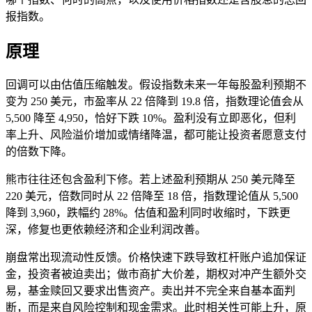
报指数。
原理
回调可以由估值压缩触发。假设指数未来一年每股盈利预期不
变为 250 美元，市盈率从 22 倍降到 19.8 倍，指数理论值会从
5,500 降至 4,950，恰好下跌 10%。盈利没有立即恶化，但利
率上升、风险溢价增加或情绪降温，都可能让投资者愿意支付
的倍数下降。
熊市往往还包含盈利下修。若上述盈利预期从 250 美元降至
220 美元，倍数同时从 22 倍降至 18 倍，指数理论值从 5,500
降到 3,960，跌幅约 28%。估值和盈利同时收缩时，下跌更
深，修复也更依赖经济和企业利润改善。
崩盘常出现流动性反馈。价格快速下跌导致杠杆账户追加保证
金，投资者被迫卖出；做市商扩大价差，期权对冲产生额外交
易，基金赎回又要求出售资产。卖出并不完全来自基本面判
断，而是来自风险控制和现金需求。此时相关性可能上升，原