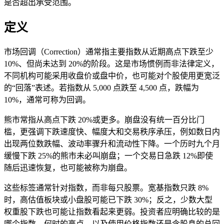
是否超出承受范围。
定义
市场回调（Correction）通常指主要指数从近期高点下跌至少
10%、但尚未达到 20%的阶段。这是市场惯例而非法律定义，
不同机构可能采用收盘价或盘中价，也可能对个股使用更宽泛
的“回落”表述。若指数从 5,000 点跌至 4,500 点，跌幅为
10%，通常可称为回调。
熊市常指从高点下跌 20%或更多。崩盘没有统一百分比门
槛，更强调下跌速度快、幅度大和交易秩序承压，例如数日内
出现两位数跌幅、波动率骤升和流动性下降。一个历时九个月
缓慢下跌 25%的熊市未必叫崩盘；一个交易日急跌 12%即使
随后迅速恢复，也可能被称为崩盘。
这些标签通常针对指数，而非每只股票。宽基指数只跌 8%
时，高估值板块或小盘股可能已下跌 30%；反之，少数大型
权重股下跌也可能让指数看起来更弱。投资者应明确比较的是
哪个指数、何时的高点，以及使用价格指数还是含股息的总回