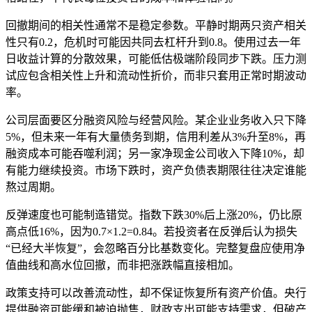
回撤期间的相关性通常不是稳定参数。平静时期两只资产相关
性只有0.2，危机时可能因共同去杠杆升到0.8。使用过去一年
日收益计算的分散效果，可能低估极端阶段同步下跌。压力测
试应包含相关性上升和流动性折价，而非只套用正常时期波动
率。
公司层面要区分融资风险与经营风险。某企业业务收入只下降
5%，但未来一年有大量债务到期，信用利差从3%升至8%，再
融资成本可能吞噬利润；另一家净现金公司收入下降10%，却
有能力继续投资。市场下跌时，资产负债表期限往往决定谁能
熬过周期。
反弹速度也可能制造错觉。指数下跌30%后上涨20%，仍比原
高点低16%，因为0.7×1.2=0.84。若投资者在反弹后认为损失
“已经大半恢复”，会忽略百分比基数变化。完整复盘应使用净
值曲线和高水位回撤，而非把涨跌幅直接相加。
政策支持可以改善流动性，却不保证恢复所有资产价值。央行
提供融资可能缓和被迫抛售，财政支出可能支持需求，但破产