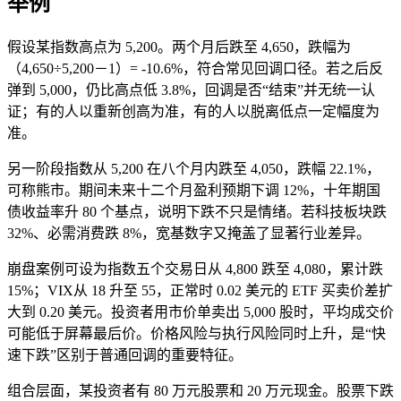
举例
假设某指数高点为 5,200。两个月后跌至 4,650，跌幅为
（4,650÷5,200－1）= -10.6%，符合常见回调口径。若之后反
弹到 5,000，仍比高点低 3.8%，回调是否“结束”并无统一认
证；有的人以重新创高为准，有的人以脱离低点一定幅度为
准。
另一阶段指数从 5,200 在八个月内跌至 4,050，跌幅 22.1%，
可称熊市。期间未来十二个月盈利预期下调 12%，十年期国
债收益率升 80 个基点，说明下跌不只是情绪。若科技板块跌
32%、必需消费跌 8%，宽基数字又掩盖了显著行业差异。
崩盘案例可设为指数五个交易日从 4,800 跌至 4,080，累计跌
15%；
VIX
从 18 升至 55，正常时 0.02 美元的 ETF 买卖价差扩
大到 0.20 美元。投资者用市价单卖出 5,000 股时，平均成交价
可能低于屏幕最后价。价格风险与执行风险同时上升，是“快
速下跌”区别于普通回调的重要特征。
组合层面，某投资者有 80 万元股票和 20 万元现金。股票下跌