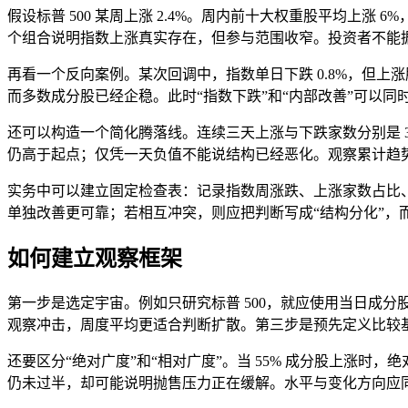
假设标普 500 某周上涨 2.4%。周内前十大权重股平均上涨 6%，其
个组合说明指数上涨真实存在，但参与范围收窄。投资者不能
再看一个反向案例。某次回调中，指数单日下跌 0.8%，但上涨股
而多数成分股已经企稳。此时“指数下跌”和“内部改善”可以同时成
还可以构造一个简化腾落线。连续三天上涨与下跌家数分别是 320/180
仍高于起点；仅凭一天负值不能说结构已经恶化。观察累计趋
实务中可以建立固定检查表：记录指数周涨跌、上涨家数占比、
单独改善更可靠；若相互冲突，则应把判断写成“结构分化”，
如何建立观察框架
第一步是选定宇宙。例如只研究标普 500，就应使用当日成
观察冲击，周度平均更适合判断扩散。第三步是预先定义比较基
还要区分“绝对广度”和“相对广度”。当 55% 成分股上涨时，绝
仍未过半，却可能说明抛售压力正在缓解。水平与变化方向应