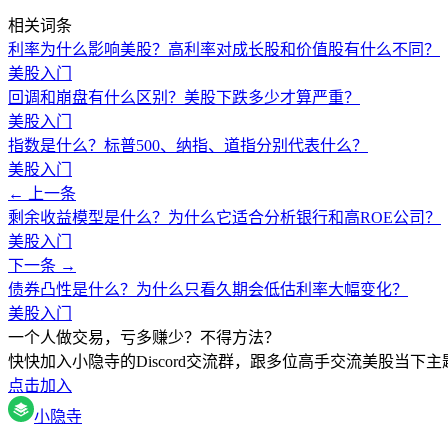
相关词条
利率为什么影响美股？高利率对成长股和价值股有什么不同？
美股入门
回调和崩盘有什么区别？美股下跌多少才算严重？
美股入门
指数是什么？标普500、纳指、道指分别代表什么？
美股入门
← 上一条
剩余收益模型是什么？为什么它适合分析银行和高ROE公司？
美股入门
下一条 →
债券凸性是什么？为什么只看久期会低估利率大幅变化？
美股入门
一个人做交易，亏多赚少？不得方法？
快快加入小隐寺的Discord交流群，跟多位高手交流美股当
点击加入
小隐寺