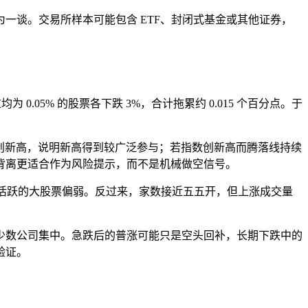
为一谈。交易所样本可能包含 ETF、封闭式基金或其他证券，
0.05% 的股票各下跌 3%，合计拖累约 0.015 个百分点。于
同时创新高，说明新高得到较广泛参与；若指数创新高而腾落线持续
背离更适合作为风险提示，而不是机械做空信号。
最活跃的大股票偏弱。反过来，家数接近五五开，但上涨成交量
少数公司集中。急跌后的普涨可能只是空头回补，长期下跌中的
验证。