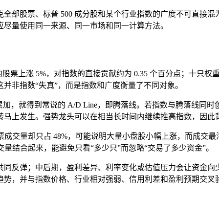
部股票、标普 500 成分股和某个行业指数的广度不可直接混
应尽量使用同一来源、同一市场和同一计算方法。
涨 5%，对指数的直接贡献约为 0.35 个百分点；十只权重均为 
并非指数“失真”，而是指数和广度衡量了不同对象。
加，就得到常说的 A/D Line，即腾落线。若指数与腾落线
转马上发生。强势龙头可以在相当长时间内继续推高指数，因此
股票成交量却只占 48%，可能说明大量小盘股小幅上涨，而成交
交量结合起来，能避免只看“多少只”而忽略“交易了多少资金”。
共同反弹；中后期，盈利差异、利率变化或估值压力会让资金向
趋势，并与指数价格、行业相对强弱、信用利差和盈利预期交叉