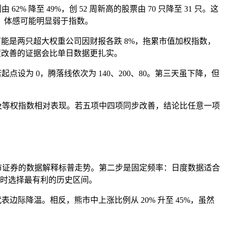
62% 降至 49%，创 52 周新高的股票由 70 只降至 31 只。这
，体感可能明显弱于指数。
原因可能是两只超大权重公司因财报各跌 8%，拖累市值加权指数，
，广度改善的证据会比单日数据更扎实。
0。若起点设为 0，腾落线依次为 140、200、80。第三天虽下降，但
及等权指数相对表现。若五项中四项同步改善，结论比任意一项
市证券的数据解释标普走势。第二步是固定频率：日度数据适合
临时选择最有利的历史区间。
代表边际降温。相反，熊市中上涨比例从 20% 升至 45%，虽然