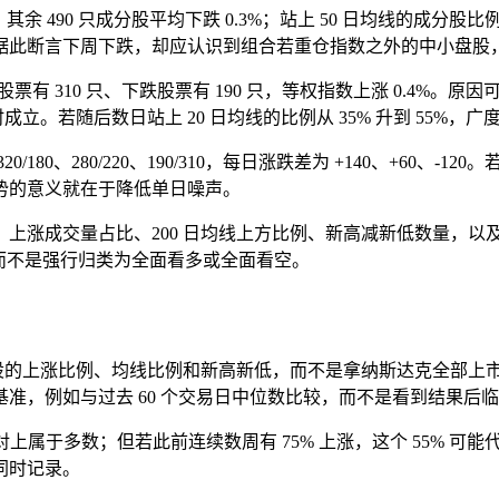
余 490 只成分股平均下跌 0.3%；站上 50 日均线的成分股比例由 
据此断言下周下跌，却应认识到组合若重仓指数之外的中小盘股
票有 310 只、下跌股票有 190 只，等权指数上涨 0.4%。
立。若随后数日站上 20 日均线的比例从 35% 升到 55%
、280/220、190/310，每日涨跌差为 +140、+60、-12
势的意义就在于降低单日噪声。
上涨成交量占比、200 日均线上方比例、新高减新低数量，以
而不是强行归类为全面看多或全面看空。
分股的上涨比例、均线比例和新高新低，而不是拿纳斯达克全部上
准，例如与过去 60 个交易日中位数比较，而不是看到结果后
对上属于多数；但若此前连续数周有 75% 上涨，这个 55% 可能
同时记录。