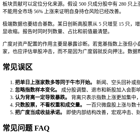
板块贡献可以定位分化来源。假设 500 只成分股中有 280 只
不能用全市场 56% 上涨来证明自身持仓风险已经改善。
极端数据也要结合基数。某日创新高股票从 5 只增至 15 只，增
显收缩。报告时同时列数量、占比和前值最清楚。
广度对资产配置的作用主要是暴露诊断。若宽基指数上涨但小
家，也应评估单股冲击，而不是因为广度弱就反向押注。数据
常见误区
把单日上涨家数多等同于牛市开始。
新闻、空头回补或
忽略指数样本变化。
成分股调整、退市和新股加入会影
认为背离一定导致暴跌。
背离只表示指数上涨更加集中
只数股票，不看权重和成交量。
一百只微盘股上涨与数
把广度当成收益承诺。
即使内部结构改善，宏观冲击、
常见问题 FAQ