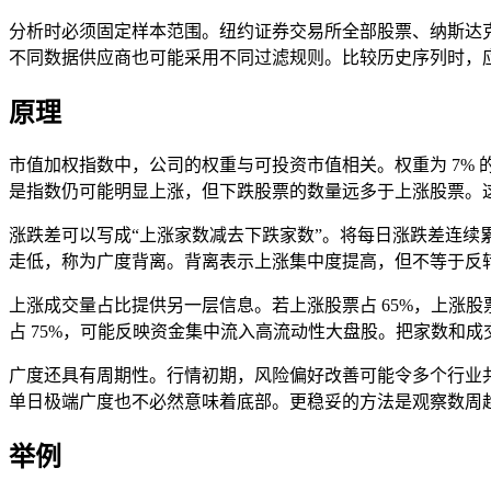
分析时必须固定样本范围。纽约证券交易所全部股票、纳斯达克全
不同数据供应商也可能采用不同过滤规则。比较历史序列时，
原理
市值加权指数中，公司的权重与可投资市值相关。权重为 7% 的股票上
是指数仍可能明显上涨，但下跌股票的数量远多于上涨股票。这
涨跌差可以写成“上涨家数减去下跌家数”。将每日涨跌差连续累
走低，称为广度背离。背离表示上涨集中度提高，但不等于反
上涨成交量占比提供另一层信息。若上涨股票占 65%，上涨
占 75%，可能反映资金集中流入高流动性大盘股。把家数和成
广度还具有周期性。行情初期，风险偏好改善可能令多个行业
单日极端广度也不必然意味着底部。更稳妥的方法是观察数周
举例