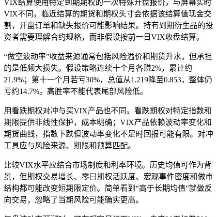
VIX结算使用特定到期期权的一次特殊开盘报价，与屏幕实时
VIX不同。临近结算的期货和期权头寸会依据该结算值现金交
割，开盘订单和缺失报价可能影响结果。持有到期衍生品的投
资者需要理解合约规格，而非假设按前一日VIX收盘结算。
“做空波动率”收益来源通常包括风险溢价和期货升水，但承担
的是低频大损失。假设策略连续十个月各赚2%，累计约
21.9%；第十一个月若亏30%，总值从1.219降至0.853，整体仍
亏约14.7%。高胜率不能代表尾部风险低。
用看跌期权对冲与买VIX产品也不同。看跌期权对特定指数和
期限提供非线性保护，成本明确；VIX产品依赖波动率变化和
期货曲线，指数下跌但波动率变化不足时回报可能有限。对冲
工具应与风险来源、期限和预算匹配。
比较VIX水平应结合市场制度和利率环境。历史均值可作为背
景，但期权交易增长、零日期权活跃度、宏观事件密度和做市
结构都可能改变短期限定价。简单看到“高于长期均值”就做反
向交易，忽略了当期风险可能确实更高。