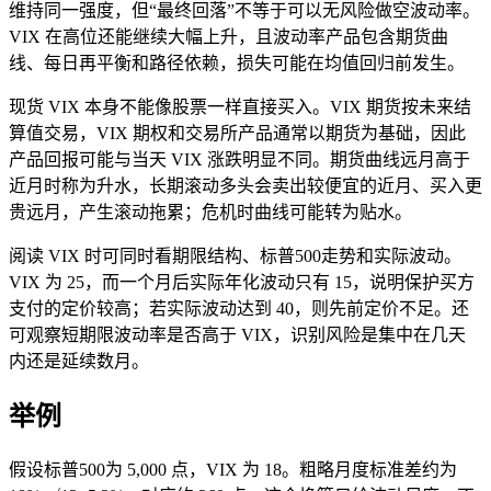
维持同一强度，但“最终回落”不等于可以无风险做空波动率。
VIX 在高位还能继续大幅上升，且波动率产品包含期货曲
线、每日再平衡和路径依赖，损失可能在均值回归前发生。
现货 VIX 本身不能像股票一样直接买入。VIX 期货按未来结
算值交易，VIX 期权和交易所产品通常以期货为基础，因此
产品回报可能与当天 VIX 涨跌明显不同。期货曲线远月高于
近月时称为升水，长期滚动多头会卖出较便宜的近月、买入更
贵远月，产生滚动拖累；危机时曲线可能转为贴水。
阅读 VIX 时可同时看期限结构、标普500走势和实际波动。
VIX 为 25，而一个月后实际年化波动只有 15，说明保护买方
支付的定价较高；若实际波动达到 40，则先前定价不足。还
可观察短期限波动率是否高于 VIX，识别风险是集中在几天
内还是延续数月。
举例
假设标普500为 5,000 点，VIX 为 18。粗略月度标准差约为