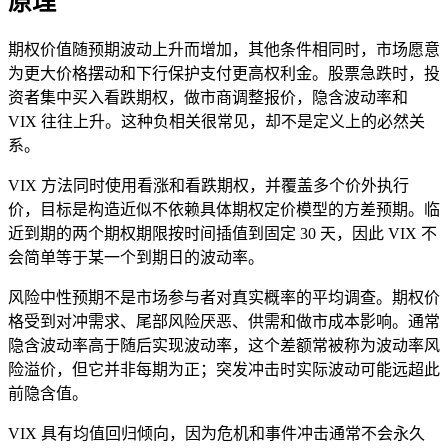
原理
期权价值随预期波动上升而增加，其他条件相同时，市场愿意
为更大价格摆动和下行保护支付更高权利金。股票急跌时，投
资者集中买入看跌期权，做市商调整报价，隐含波动率和
VIX 往往上升。这种负相关很常见，却不是定义上的必然关
系。
VIX 方法同时使用看涨和看跌期权，并覆盖多个价外执行
价，目标是构造近似不依赖具体期权定价模型的方差预期。临
近到期的两个期权期限按时间插值到固定 30 天，因此 VIX 不
会简单等于某一个到期日的波动率。
风险中性预期不是市场参与者对真实概率的平均调查。期权价
格受到对冲需求、尾部风险厌恶、供需和做市成本影响。通常
隐含波动率高于随后实现波动率，这个差额常被称为波动率风
险溢价，但它并非每期为正；突发冲击时实际波动可能远超此
前隐含值。
VIX 具有均值回归倾向，因为危机和事件冲击通常不会永久