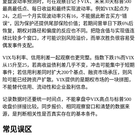
复盘波动率预测时，可在观察日记下VIX、未来30天标普500
最高最低点、每日收益和最终实现波动率。例如VIX起点为
24，之后一个月实现波动率只有16，不能据此断言买方“错
误”，因为保护还提供尾部保险价值；若期间曾单日下跌6%后
恢复，期权对路径和偏度的反应也不同。把隐含值与实现值连
续比较多个窗口，才可能识别风险溢价，而单次胜负很容易受
偶发事件支配。
VIX与利率、信用利差一起观察也更完整。指数下跌1%而VIX
从15升至25，若高收益债利差几乎不变，冲击可能集中于短期
事件；若信用利差同时扩大200个基点、融资市场承压，则风
险可能已经跨资产扩散。VIX提供的是期权市场的一块拼图，
不能替代信用、流动性和企业盈利信息。
记录数据时还要统一时间点，不能拿盘中VIX高点与标普500
收盘价拼接比较。同步报价、相同观察窗口和清楚的数据来
源，是判断相关性是否真实存在的基本条件。
常见误区