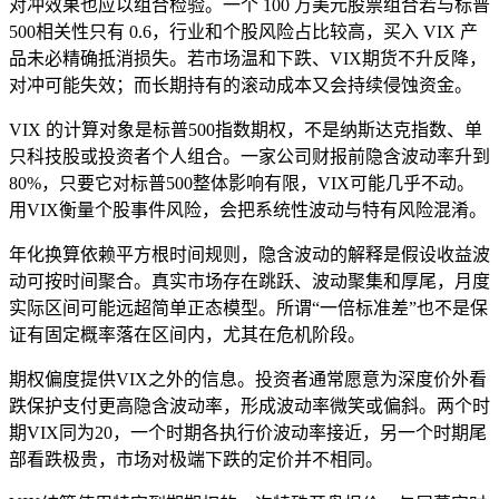
对冲效果也应以组合检验。一个 100 万美元股票组合若与标普
500相关性只有 0.6，行业和个股风险占比较高，买入 VIX 产
品未必精确抵消损失。若市场温和下跌、VIX期货不升反降，
对冲可能失效；而长期持有的滚动成本又会持续侵蚀资金。
VIX 的计算对象是标普500指数期权，不是纳斯达克指数、单
只科技股或投资者个人组合。一家公司财报前隐含波动率升到
80%，只要它对标普500整体影响有限，VIX可能几乎不动。
用VIX衡量个股事件风险，会把系统性波动与特有风险混淆。
年化换算依赖平方根时间规则，隐含波动的解释是假设收益波
动可按时间聚合。真实市场存在跳跃、波动聚集和厚尾，月度
实际区间可能远超简单正态模型。所谓“一倍标准差”也不是保
证有固定概率落在区间内，尤其在危机阶段。
期权偏度提供VIX之外的信息。投资者通常愿意为深度价外看
跌保护支付更高隐含波动率，形成波动率微笑或偏斜。两个时
期VIX同为20，一个时期各执行价波动率接近，另一个时期尾
部看跌极贵，市场对极端下跌的定价并不相同。