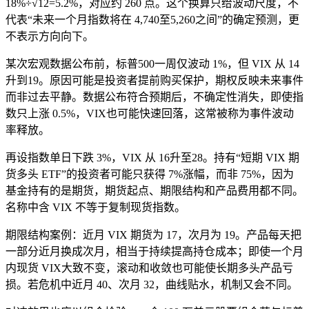
18%÷√12=5.2%，对应约 260 点。这个换算只给波动尺度，不
代表“未来一个月指数将在 4,740至5,260之间”的确定预测，更
不表示方向向下。
某次宏观数据公布前，标普500一周仅波动 1%，但 VIX 从 14
升到19。原因可能是投资者提前购买保护，期权反映未来事件
而非过去平静。数据公布符合预期后，不确定性消失，即使指
数只上涨 0.5%，VIX也可能快速回落，这常被称为事件波动
率释放。
再设指数单日下跌 3%，VIX 从 16升至28。持有“短期 VIX 期
货多头 ETF”的投资者可能只获得 7%涨幅，而非 75%，因为
基金持有的是期货，期货起点、期限结构和产品费用都不同。
名称中含 VIX 不等于复制现货指数。
期限结构案例：近月 VIX 期货为 17，次月为 19。产品每天把
一部分近月换成次月，相当于持续提高持仓成本；即使一个月
内现货 VIX大致不变，滚动和收敛也可能使长期多头产品亏
损。若危机中近月 40、次月 32，曲线贴水，机制又会不同。