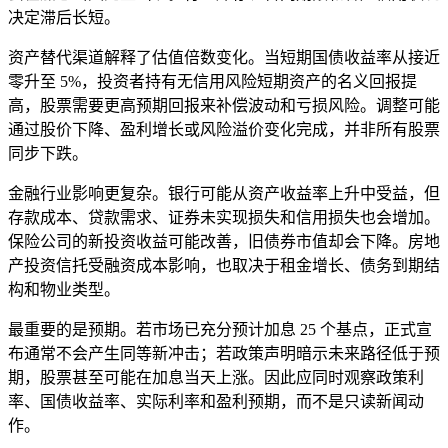
决定滞后长短。
资产替代渠道解释了估值倍数变化。当短期国债收益率从接近
零升至 5%，投资者持有无信用风险短期资产的名义回报提
高，股票需要更高预期回报来补偿波动和亏损风险。调整可能
通过股价下降、盈利增长或风险溢价变化完成，并非所有股票
同步下跌。
金融行业影响更复杂。银行可能从资产收益率上升中受益，但
存款成本、贷款需求、证券未实现损失和信用损失也会增加。
保险公司的新投资收益可能改善，旧债券市值却会下降。房地
产投资信托受融资成本影响，也取决于租金增长、债务到期结
构和物业类型。
最重要的是预期。若市场已充分预计加息 25 个基点，正式宣
布通常不会产生同等新冲击；若政策声明暗示未来路径低于预
期，股票甚至可能在加息当天上涨。因此应同时观察政策利
率、国债收益率、实际利率和盈利预期，而不是只读新闻动
作。