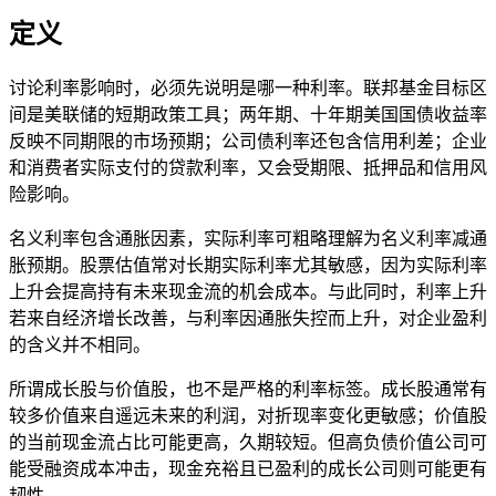
定义
讨论利率影响时，必须先说明是哪一种利率。联邦基金目标区
间是美联储的短期政策工具；两年期、十年期美国国债收益率
反映不同期限的市场预期；公司债利率还包含信用利差；企业
和消费者实际支付的贷款利率，又会受期限、抵押品和信用风
险影响。
名义利率包含通胀因素，实际利率可粗略理解为名义利率减通
胀预期。股票估值常对长期实际利率尤其敏感，因为实际利率
上升会提高持有未来现金流的机会成本。与此同时，利率上升
若来自经济增长改善，与利率因通胀失控而上升，对企业盈利
的含义并不相同。
所谓成长股与价值股，也不是严格的利率标签。成长股通常有
较多价值来自遥远未来的利润，对折现率变化更敏感；价值股
的当前现金流占比可能更高，久期较短。但高负债价值公司可
能受融资成本冲击，现金充裕且已盈利的成长公司则可能更有
韧性。