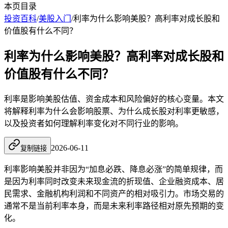
本页目录
投资百科
/
美股入门
/
利率为什么影响美股？高利率对成长股和
价值股有什么不同？
利率为什么影响美股？高利率对成长股和
价值股有什么不同？
利率是影响美股估值、资金成本和风险偏好的核心变量。本文
将解释利率为什么会影响股票、为什么成长股对利率更敏感，
以及投资者如何理解利率变化对不同行业的影响。
2026-06-11
复制链接
利率影响美股并非因为“加息必跌、降息必涨”的简单规律，而
是因为利率同时改变未来现金流的折现值、企业融资成本、居
民需求、金融机构利润和不同资产的相对吸引力。市场交易的
通常不是当前利率本身，而是未来利率路径相对原先预期的变
化。