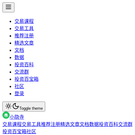
交易课程
交易工具
推荐注册
精选文章
文档
数据
投资百科
交流群
投资百宝箱
社区
登录
Toggle theme
小隐寺
交易课程
交易工具
推荐注册
精选文章
文档
数据
投资百科
交流群
投资百宝箱
社区