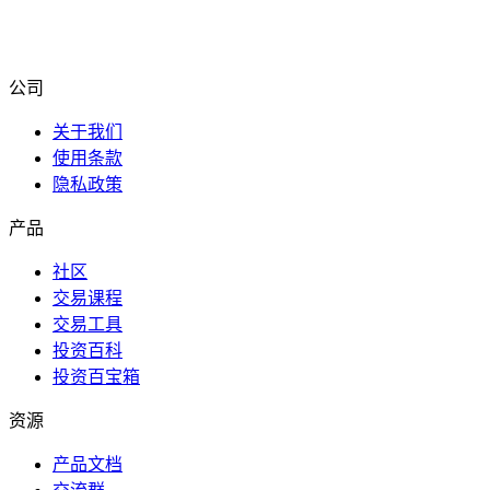
公司
关于我们
使用条款
隐私政策
产品
社区
交易课程
交易工具
投资百科
投资百宝箱
资源
产品文档