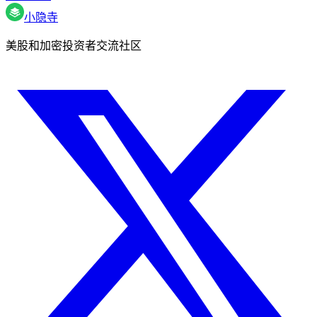
小隐寺
美股和加密投资者交流社区