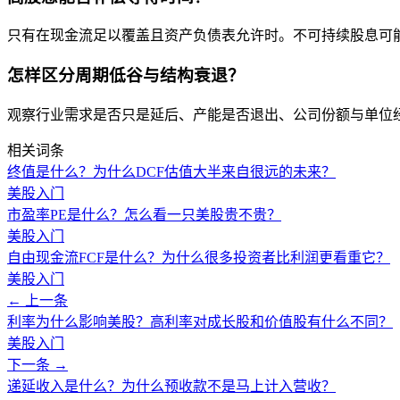
只有在现金流足以覆盖且资产负债表允许时。不可持续股息可
怎样区分周期低谷与结构衰退？
观察行业需求是否只是延后、产能是否退出、公司份额与单位
相关词条
终值是什么？为什么DCF估值大半来自很远的未来？
美股入门
市盈率PE是什么？怎么看一只美股贵不贵？
美股入门
自由现金流FCF是什么？为什么很多投资者比利润更看重它？
美股入门
← 上一条
利率为什么影响美股？高利率对成长股和价值股有什么不同？
美股入门
下一条 →
递延收入是什么？为什么预收款不是马上计入营收？