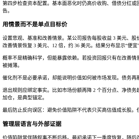
第四步检查资本配置。基本面恶化时仍高价收购、借债分红或
告。
用情景而不是单点目标价
设置悲观、基准和改善情景。某公司报告每股收益 3 美元、股价 18 
改善情景恢复 3 美元、12 倍，约 36 美元。结果分布显示“便
概率不是精确科学，但能暴露依赖。若投资回报只有在改善情景
被摊薄。
催化剂不是必要承诺，却能说明价值如何被市场发现。债务再
退出规则应绑定事实。比如市场份额再降 2 个百分点、净债务
加仓，是典型锚定。
最后防止反向误区：避免价值陷阱不代表只买高估值成长股。
管理层语言与外部证据
价值陷阱常伴随叙事不断后移。最初承诺下一季度恢复，随后