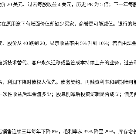
0 美元、过去每股收益 4 美元，历史 PE 为 5 倍；下一年每股
厂房在原用途下有账面价值却缺少买家，商誉更可能减值。银行的
股价从 40 跌到 20，显示收益率由 5% 升到 10%；若自
被新技术替代、客户永久迁移或监管成本持续上升的业务，过去
余，利润下降时债权人优先。债务契约、再融资利率和到期墙可能
掉一次性收益后现金流多少；股息削减后投资逻辑是否成立；债
门店销售连续三年每年下降 8%，毛利率从 35% 降至 29%，库存增长