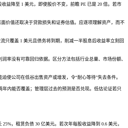
收益降至 1 美元，即使股价不变，前瞻 PE 已是 20 倍。若市
账面价值还取决于贷款损失和证券估值。应逐项理解资产，而不
由现金流只覆盖 1 美元且债务将到期，削减一半股息后收益率立刻回
利润率没有可靠回归依据。区分方法包括行业总量、市场份额、
迫使公司在低谷出售资产或增发，令“耐心等待”失去条件。
务两年内能否覆盖；管理层过去的预测是否兑现。低估论证若只
 25%，租赁负债 30 亿美元。若次年每股收益降到 0.6 美元，