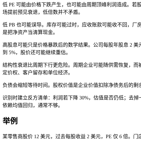
低 PE 可能由价格下跌产生，也可能由周期顶峰利润造成。若股价 2
场提前预见衰退，低倍数并不矛盾。
低 PB 也可能误导。库存可能过时，应收账款可能收不回，
是把净资产当清算现金。
高股息可能只是价格暴跌后的数学结果。公司每股年股息 2 美元、
到 5%，股价还可能继续重估。
结构性衰退比周期下行更危险。周期企业可能随供需恢复，而
定价权、客户留存和单位经济。
负债会缩短等待时间。股权价值是企业价值扣除净债务后的剩
识别时建立反方清单：利润若下降 30%，估值是否仍低；去
依赖均值回归，通常不够。
举例
某零售商股价 12 美元，过去每股收益 2 美元，PE 仅 6 倍。