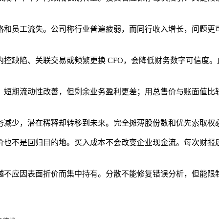
格和员工流失。公司称行业普遍疲弱，而同行收入增长，问题更
控缺陷、关联交易或频繁更换 CFO，会降低财务数字可信度。
债，短期流动性改善，但剩余业务盈利更差；用总售价与账面值
务减少，潜在稀释却转移到未来。完全摊薄股份数和优先索取权
价也不是回归目的地。买入成本不会改变企业现金流。每次财报
越不应因表面折价而集中持有。分散不能修复错误分析，但能限