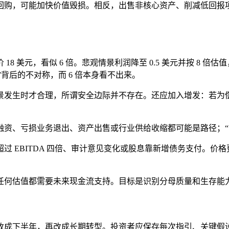
回购，可能加快价值毁损。相反，出售非核心资产、削减低回报
美元，看似 6 倍。悲观情景利润降至 0.5 美元并按 8 倍估值，价
宜”背后的不对称，而 6 倍本身看不出来。
发生时才合理，所谓安全边际并不存在。还应加入增发：若为偿债
融资、亏损业务退出、资产出售或行业供给收缩都可能是路径；“
超过 EBITDA 四倍、审计意见变化或股息靠新增债务支付。
任何估值都需要未来现金流支持。目标是识别分母质量和生存能
改成下半年，再改成长期转型。投资者应保存每次指引、关键假