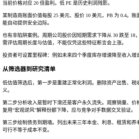
当前价格对应 20 倍盈利。低 PE 是历史利润残影。
某制造商账面价值每股 25 美元、股价 10 美元，PB 为 0.
能自动提供安全边际。
也有非陷阱案例。周期公司股价因短期需求下降从 30 跌至 
需评估周期长度与估值，不能仅凭这些特征断言会上涨。
投资者可设置里程碑：例如未来四个季度库存增速降至收入增
从筛选器到研究清单
低估值筛选后，第一步是重建正常化利润。删除资产出售、税收
义。
第二步分析收入是暂时下滑还是客户永久流失。观察销量、价
复用“宏观逆风”解释份额下降，应与竞争对手数据交叉验证。
第三步绘制债务到期墙。列出未来三年本金、利息、租赁和养
可行不等于成本不变。