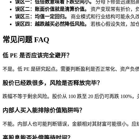
误区一：低倍数意味着下跌空间小。
分母下修会迅速抬
误区二：账面价值就是清算价值。
资产变现常有折价，
误区三：均值一定回归。
商业模式和行业结构可能永久
误区四：越跌越买必然降低风险。
若核心假设失效，加
常见问题 FAQ
低 PE 是否应该完全避开？
不是。低 PE 是研究起点。需要判断盈利是否正常化、资产
股价已经跌很多，风险是否释放完毕？
跌幅不等于剩余风险。股价从 100 跌至 20 后仍可再跌 10
内部人买入能排除价值陷阱吗？
不能。内部人也可能判断错误，金额相对其财富可能很小。应
高股息能否补偿等待时间？